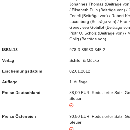
Johannes Thomas
(
Beiträge von
/
Elisabeth Puin
(
Beiträge von
)
/
Fedeli
(
Beiträge von
)
/
Robert Ke
Luxenberg
(
Beiträge von
)
/
Frank
Geneviève Gobillot
(
Beiträge von
Piotr O. Scholz
(
Beiträge von
)
/
M
Ohlig
(
Beiträge von
)
ISBN-13
978-3-89930-345-2
Verlag
Schiler & Mücke
Erscheinungsdatum
02.01.2012
Auflage
1. Auflage
Preise Deutschland
88,00 EUR
,
Reduzierter Satz
,
Ge
Steuer
Preise Österreich
90,50 EUR
,
Reduzierter Satz
,
Ge
Steuer