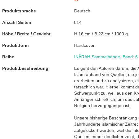
Produktsprache
Deutsch
Anzahl Seiten
814
Höhe / Breite / Gewicht
H 16 cm / B 22 cm / 1000 g
Produktform
Hardcover
Reihe
INÂRAH Sammelbände
,
Band: 6
Produktbeschreibung
Es geht den Autoren darum, die 
Islam anhand von Quellen, die j
erarbeiten und zu analysieren, e
tatsächlich war. Hierbei kommt 
Schwerpunkt zu, weil aus den Kr
Anhänger schließlich, um das Jah
Religion hervorgegangen ist.
Unsere bisherige Beschränkung au
Jahrhunderte islamischer Zeitre
aufgelockert werden, weil die in
Quellen immer deutlicher zeigt, 