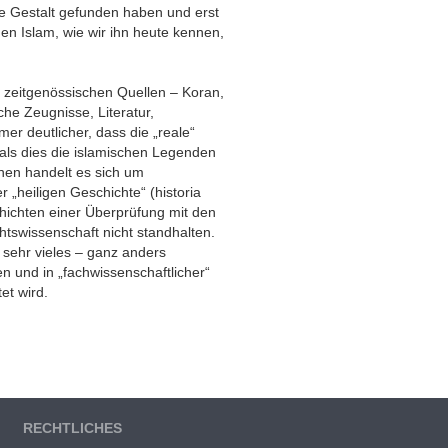
ihre Gestalt gefunden haben und erst
hen Islam, wie wir ihn heute kennen,
s zeitgenössischen Quellen – Koran,
che Zeugnisse, Literatur,
er deutlicher, dass die „reale“
 als dies die islamischen Legenden
hnen handelt es sich um
r „heiligen Geschichte“ (historia
chichten einer Überprüfung mit den
tswissenschaft nicht standhalten.
r sehr vieles – ganz anders
n und in „fachwissenschaftlicher“
tet wird.
RECHTLICHES