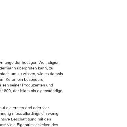
Anfänge der heutigen Weltreligion
edermann überprüfen kann, zu
infach um zu wissen, wie es damals
dem Koran ein besonderer
eisen seiner Produzenten und
r 800, der Islam als eigenständige
f die ersten drei oder vier
chnung muss allerdings ein wenig
tensive Beschäftigung mit den
dass viele Eigentümlichkeiten des