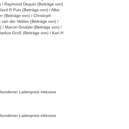
)
/
Raymond Dequin
(
Beiträge von
)
Gerd R Puin
(
Beiträge von
)
/
Alba
rr
(
Beiträge von
)
/
Christoph
 van der Velden
(
Beiträge von
)
/
)
/
Marcin Grodzki
(
Beiträge von
)
/
arkus Groß
(
Beiträge von
)
/
Karl H
bundener Ladenpreis inklusive
bundener Ladenpreis inklusive