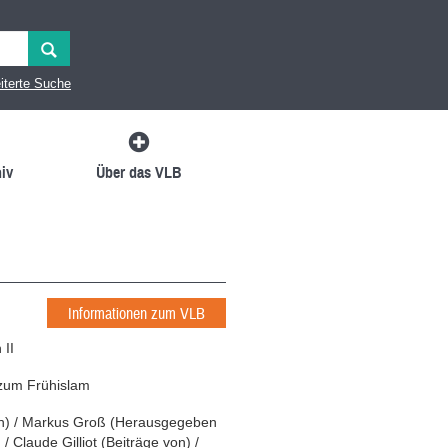
iterte Suche
iv
Über das VLB
Informationen zum VLB
 II
zum Frühislam
n
)
/
Markus Groß
(
Herausgegeben
)
/
Claude Gilliot
(
Beiträge von
)
/