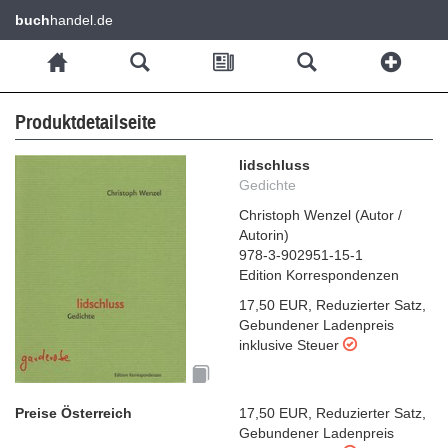
buch
handel.de
Produktdetailseite
lidschluss
Gedichte
Christoph Wenzel
(
Autor /
Autorin
)
978-3-902951-15-1
Edition Korrespondenzen
17,50 EUR
,
Reduzierter Satz
,
Gebundener Ladenpreis
inklusive Steuer
Preise Österreich
17,50 EUR
,
Reduzierter Satz
,
Gebundener Ladenpreis