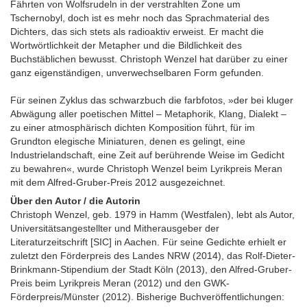
Fährten von Wolfsrudeln in der verstrahlten Zone um
Tschernobyl, doch ist es mehr noch das Sprachmaterial des
Dichters, das sich stets als radioaktiv erweist. Er macht die
Wortwörtlichkeit der Metapher und die Bildlichkeit des
Buchstäblichen bewusst. Christoph Wenzel hat darüber zu einer
ganz eigenständigen, unverwechselbaren Form gefunden.
Für seinen Zyklus das schwarzbuch die farbfotos, »der bei kluger
Abwägung aller poetischen Mittel – Metaphorik, Klang, Dialekt –
zu einer atmosphärisch dichten Komposition führt, für im
Grundton elegische Miniaturen, denen es gelingt, eine
Industrielandschaft, eine Zeit auf berührende Weise im Gedicht
zu bewahren«, wurde Christoph Wenzel beim Lyrikpreis Meran
mit dem Alfred-Gruber-Preis 2012 ausgezeichnet.
Über den Autor / die Autorin
Christoph Wenzel, geb. 1979 in Hamm (Westfalen), lebt als Autor,
Universitätsangestellter und Mitherausgeber der
Literaturzeitschrift [SIC] in Aachen. Für seine Gedichte erhielt er
zuletzt den Förderpreis des Landes NRW (2014), das Rolf-Dieter-
Brinkmann-Stipendium der Stadt Köln (2013), den Alfred-Gruber-
Preis beim Lyrikpreis Meran (2012) und den GWK-
Förderpreis/Münster (2012). Bisherige Buchveröffentlichungen: