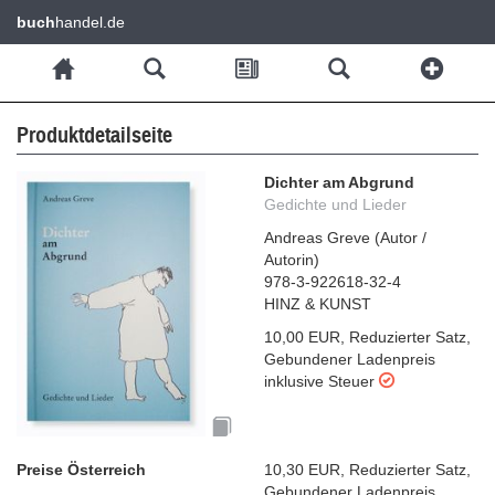
buch
handel.de
Produktdetailseite
Dichter am Abgrund
Gedichte und Lieder
Andreas Greve
(
Autor /
Autorin
)
978-3-922618-32-4
HINZ & KUNST
10,00 EUR
,
Reduzierter Satz
,
Gebundener Ladenpreis
inklusive Steuer
Preise Österreich
10,30 EUR
,
Reduzierter Satz
,
Gebundener Ladenpreis