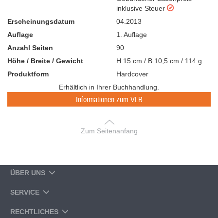
inklusive Steuer
Erscheinungsdatum
04.2013
Auflage
1. Auflage
Anzahl Seiten
90
Höhe / Breite / Gewicht
H 15 cm / B 10,5 cm / 114 g
Produktform
Hardcover
Erhältlich in Ihrer Buchhandlung.
Informationen zum VLB
Zum Seitenanfang
ÜBER UNS
SERVICE
RECHTLICHES