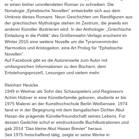
er einen bisher unvollendeten Roman zu schreiben. Die
Nonalogie „Ephebische Novellen“ entwickelte sich aus dem
Umkreis dieses Romans. Neun Geschichten um Randfiguren aus
der griechischen Mythologie stehen im Zentrum, die jeweils ein
anderer Künstler illustrieren wird. In der Anthologie: „Griechische
Einladung in die Politik“ des Größenwahn-Verlags erscheint im
Winter 2015 eine weitere Novelle um die Tyrannenmörder
Harmodios und Aristogeiton, eine Art Prolog für "Ephebische
Novellen".
Auf Facebook gibt es die Autorenseite zum Autor mit
umfangreichen Informationen zu den Büchern, dem
Entstehungsprozeß, Lesungen und vielem mehr.
Reinhart Hevicke
1949 in Weimar als Sohn des Schauspielers und Regisseurs
Achim Hübner in eine Künstlerfamilie geboren, studierte er bis
1975 Malerei an der Kunsthochschule Berlin Weißensee. 1974
fand er in der Begegnung mit dem bengalischen Dichter Abul
Hasan die prägende Künstlerfreundschaft seines Lebens. Für
dessen Gedichte schuf er eindrucksvolle Buchillustrationen und
gab 2014 "Das kleine Abul Hasan Brevier" heraus.
Seit 1975 freischaffend tätig, zeigte er seine Werke in