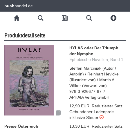
buch
handel.de
Produktdetailseite
HYLAS oder Der Triumph
der Nymphe
Ephebische Novellen, Band 1.
Steffen Marciniak
(
Autor /
Autorin
)
/
Reinhart Hevicke
(
Illustriert von
)
/
Martin A.
Völker
(
Vorwort von
)
978-3-926677-87-7
APHAIA Verlag GmbH
12,90 EUR
,
Reduzierter Satz
,
Gebundener Ladenpreis
inklusive Steuer
Preise Österreich
13,30 EUR
,
Reduzierter Satz
,