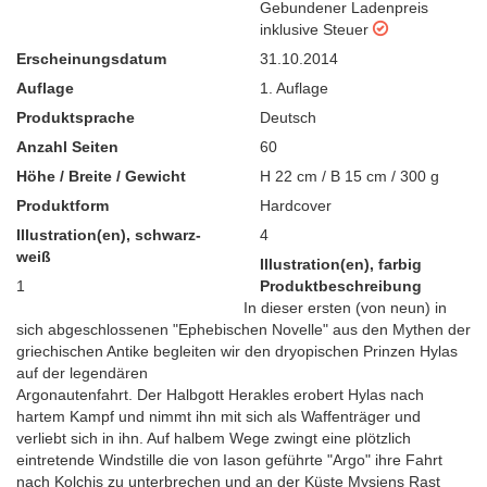
Gebundener Ladenpreis
inklusive Steuer
Erscheinungsdatum
31.10.2014
Auflage
1. Auflage
Produktsprache
Deutsch
Anzahl Seiten
60
Höhe / Breite / Gewicht
H 22 cm / B 15 cm / 300 g
Produktform
Hardcover
Illustration(en), schwarz-
4
weiß
Illustration(en), farbig
1
Produktbeschreibung
In dieser ersten (von neun) in
sich abgeschlossenen "Ephebischen Novelle" aus den Mythen der
griechischen Antike begleiten wir den dryopischen Prinzen Hylas
auf der legendären
Argonautenfahrt. Der Halbgott Herakles erobert Hylas nach
hartem Kampf und nimmt ihn mit sich als Waffenträger und
verliebt sich in ihn. Auf halbem Wege zwingt eine plötzlich
eintretende Windstille die von Iason geführte "Argo" ihre Fahrt
nach Kolchis zu unterbrechen und an der Küste Mysiens Rast