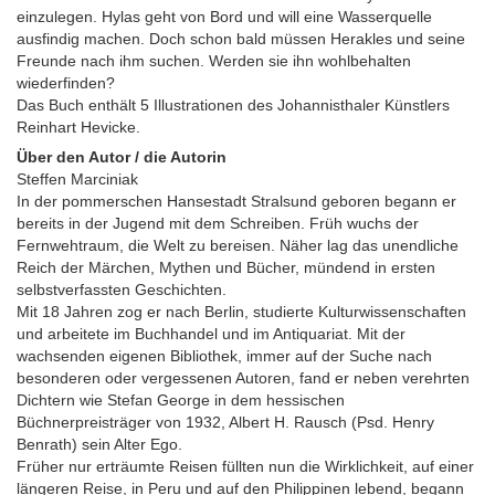
einzulegen. Hylas geht von Bord und will eine Wasserquelle
ausfindig machen. Doch schon bald müssen Herakles und seine
Freunde nach ihm suchen. Werden sie ihn wohlbehalten
wiederfinden?
Das Buch enthält 5 Illustrationen des Johannisthaler Künstlers
Reinhart Hevicke.
Über den Autor / die Autorin
Steffen Marciniak
In der pommerschen Hansestadt Stralsund geboren begann er
bereits in der Jugend mit dem Schreiben. Früh wuchs der
Fernwehtraum, die Welt zu bereisen. Näher lag das unendliche
Reich der Märchen, Mythen und Bücher, mündend in ersten
selbstverfassten Geschichten.
Mit 18 Jahren zog er nach Berlin, studierte Kulturwissenschaften
und arbeitete im Buchhandel und im Antiquariat. Mit der
wachsenden eigenen Bibliothek, immer auf der Suche nach
besonderen oder vergessenen Autoren, fand er neben verehrten
Dichtern wie Stefan George in dem hessischen
Büchnerpreisträger von 1932, Albert H. Rausch (Psd. Henry
Benrath) sein Alter Ego.
Früher nur erträumte Reisen füllten nun die Wirklichkeit, auf einer
längeren Reise, in Peru und auf den Philippinen lebend, begann