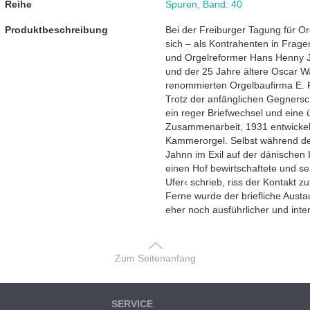
Reihe
Spuren
,
Band: 40
Produktbeschreibung
Bei der Freiburger Tagung für O
sich – als Kontrahenten in Fragen
und Orgelreformer Hans Henny
und der 25 Jahre ältere Oscar W
renommierten Orgelbaufirma E. F
Trotz der anfänglichen Gegnersc
ein reger Briefwechsel und eine 
Zusammenarbeit, 1931 entwickel
Kammerorgel. Selbst während der
Jahnn im Exil auf der dänischen 
einen Hof bewirtschaftete und s
Ufer‹ schrieb, riss der Kontakt z
Ferne wurde der briefliche Aust
eher noch ausführlicher und inten
Zum Seitenanfang
SERVICE