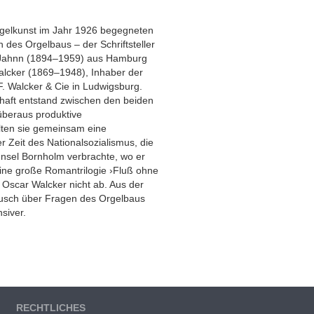
rgelkunst im Jahr 1926 begegneten
 des Orgelbaus – der Schriftsteller
 Jahnn (1894–1959) aus Hamburg
alcker (1869–1948), Inhaber der
. Walcker & Cie in Ludwigsburg.
haft entstand zwischen den beiden
überaus produktive
ten sie gemeinsam eine
 Zeit des Nationalsozialismus, die
Insel Bornholm verbrachte, wo er
eine große Romantrilogie ›Fluß ohne
u Oscar Walcker nicht ab. Aus der
ausch über Fragen des Orgelbaus
siver.
RECHTLICHES