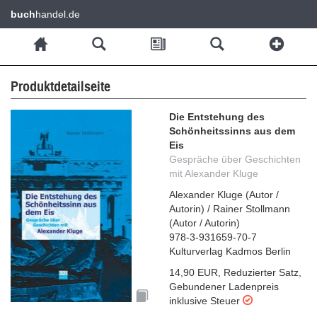
buch
handel.de
Produktdetailseite
Die Entstehung des
Schönheitssinns aus dem
Eis
Gespräche über Geschichten
mit Alexander Kluge
Alexander Kluge
(
Autor /
Autorin
)
/
Rainer Stollmann
(
Autor / Autorin
)
978-3-931659-70-7
Kulturverlag Kadmos Berlin
14,90 EUR
,
Reduzierter Satz
,
Gebundener Ladenpreis
inklusive Steuer