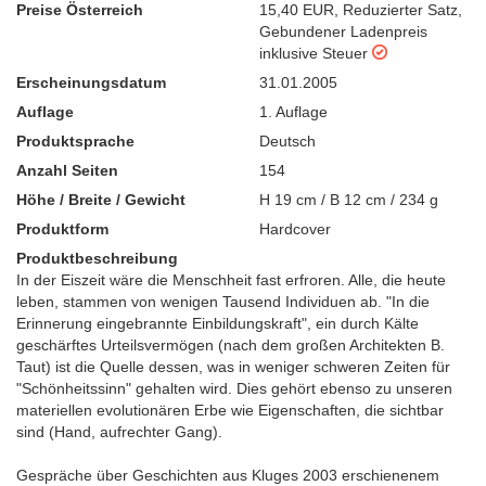
Preise Österreich
15,40 EUR
,
Reduzierter Satz
,
Gebundener Ladenpreis
inklusive Steuer
Erscheinungsdatum
31.01.2005
Auflage
1. Auflage
Produktsprache
Deutsch
Anzahl Seiten
154
Höhe / Breite / Gewicht
H 19 cm / B 12 cm / 234 g
Produktform
Hardcover
Produktbeschreibung
In der Eiszeit wäre die Menschheit fast erfroren. Alle, die heute
leben, stammen von wenigen Tausend Individuen ab. "In die
Erinnerung eingebrannte Einbildungskraft", ein durch Kälte
geschärftes Urteilsvermögen (nach dem großen Architekten B.
Taut) ist die Quelle dessen, was in weniger schweren Zeiten für
"Schönheitssinn" gehalten wird. Dies gehört ebenso zu unseren
materiellen evolutionären Erbe wie Eigenschaften, die sichtbar
sind (Hand, aufrechter Gang).
Gespräche über Geschichten aus Kluges 2003 erschienenem