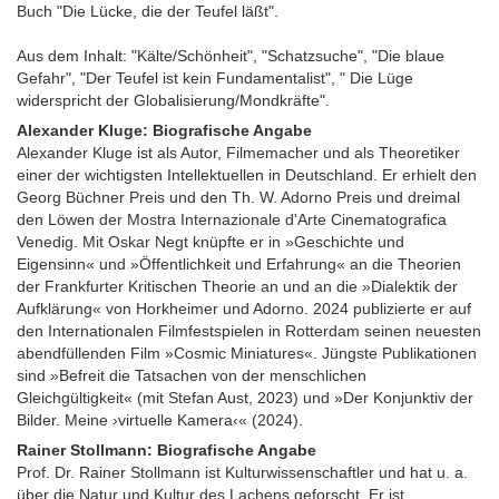
Buch "Die Lücke, die der Teufel läßt".
Aus dem Inhalt: "Kälte/Schönheit", "Schatzsuche", "Die blaue
Gefahr", "Der Teufel ist kein Fundamentalist", " Die Lüge
widerspricht der Globalisierung/Mondkräfte".
Alexander Kluge: Biografische Angabe
Alexander Kluge ist als Autor, Filmemacher und als Theoretiker
einer der wichtigsten Intellektuellen in Deutschland. Er erhielt den
Georg Büchner Preis und den Th. W. Adorno Preis und dreimal
den Löwen der Mostra Internazionale d'Arte Cinematografica
Venedig. Mit Oskar Negt knüpfte er in »Geschichte und
Eigensinn« und »Öffentlichkeit und Erfahrung« an die Theorien
der Frankfurter Kritischen Theorie an und an die »Dialektik der
Aufklärung« von Horkheimer und Adorno. 2024 publizierte er auf
den Internationalen Filmfestspielen in Rotterdam seinen neuesten
abendfüllenden Film »Cosmic Miniatures«. Jüngste Publikationen
sind »Befreit die Tatsachen von der menschlichen
Gleichgültigkeit« (mit Stefan Aust, 2023) und »Der Konjunktiv der
Bilder. Meine ›virtuelle Kamera‹« (2024).
Rainer Stollmann: Biografische Angabe
Prof. Dr. Rainer Stollmann ist Kulturwissenschaftler und hat u. a.
über die Natur und Kultur des Lachens geforscht. Er ist