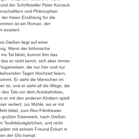
nd der Schriftsteller Peter Kurzeck
enschaftlern und Philosophen
 der freien Erzählung für die
ommen ist ein Roman, der
 existiert.
s Gießen liegt auf einer
Burg. Wenn der böhmische
ins Tal blickt, kommt ihm das
das er nicht kennt, sich aber immer
Flugameisen, die nur hier und nur
rkehrenden Tagen Hochzeit feiern,
ommt. Er sieht die Menschen im
r ist, und er sieht all die Wege, die
e des Tals vor dem Autobahnbau,
 er mit den anderen Kindern spielt
er verliert, zur Mühle, wo er mit
ehl bittet, zum Rex-Filmtheater
em großen Eisenwerk, nach Gießen
Teufelslustgärtchen, und nicht
 später mit seinem Freund Eckart in
ten der GIs trampt.