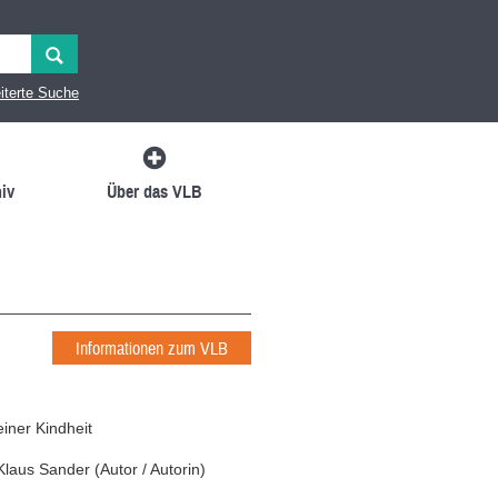
iterte Suche
iv
Über das VLB
Informationen zum VLB
einer Kindheit
Klaus Sander
(
Autor / Autorin
)