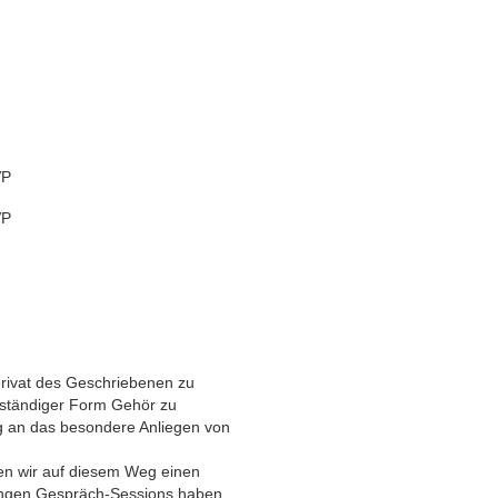
VP
VP
rivat des Geschriebenen zu
nständiger Form Gehör zu
g an das besondere Anliegen von
hen wir auf diesem Weg einen
langen Gespräch-Sessions haben