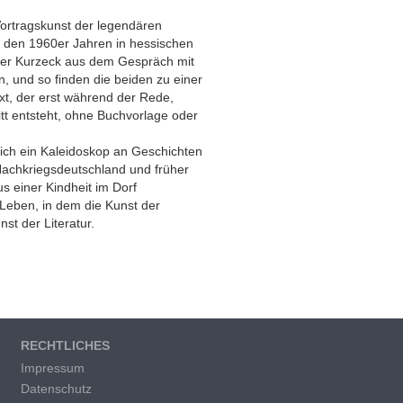
Vortragskunst der legendären
n den 1960er Jahren in hessischen
eter Kurzeck aus dem Gespräch mit
, und so finden die beiden zu einer
t, der erst während der Rede,
t entsteht, ohne Buchvorlage oder
 sich ein Kaleidoskop an Geschichten
 Nachkriegsdeutschland und früher
s einer Kindheit im Dorf
Leben, in dem die Kunst der
nst der Literatur.
RECHTLICHES
Impressum
Datenschutz