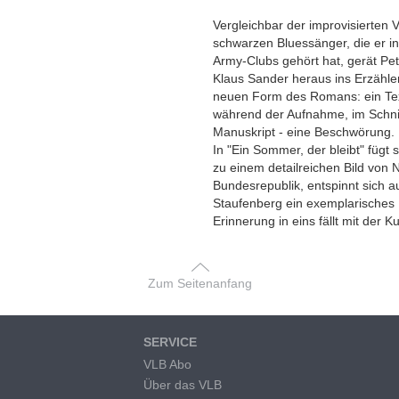
Vergleichbar der improvisierten 
schwarzen Bluessänger, die er i
Army-Clubs gehört hat, gerät P
Klaus Sander heraus ins Erzählen
neuen Form des Romans: ein Tex
während der Aufnahme, im Schnit
Manuskript - eine Beschwörung.
In "Ein Sommer, der bleibt" fügt
zu einem detailreichen Bild von
Bundesrepublik, entspinnt sich au
Staufenberg ein exemplarisches 
Erinnerung in eins fällt mit der Ku
Zum Seitenanfang
SERVICE
VLB Abo
Über das VLB