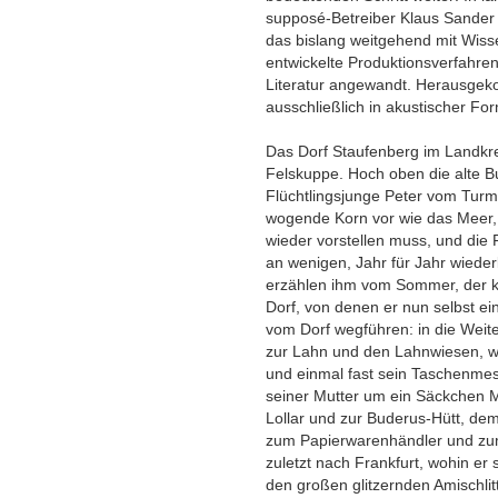
supposé-Betreiber Klaus Sander u
das bislang weitgehend mit Wiss
entwickelte Produktionsverfahren
Literatur angewandt. Herausgek
ausschließlich in akustischer Form
Das Dorf Staufenberg im Landkrei
Felskuppe. Hoch oben die alte 
Flüchtlingsjunge Peter vom Turm 
wogende Korn vor wie das Meer, 
wieder vorstellen muss, und die 
an wenigen, Jahr für Jahr wiede
erzählen ihm vom Sommer, der k
Dorf, von denen er nun selbst eine
vom Dorf wegführen: in die Weit
zur Lahn und den Lahnwiesen, wo
und einmal fast sein Taschenmess
seiner Mutter um ein Säckchen M
Lollar und zur Buderus-Hütt, d
zum Papierwarenhändler und zum 
zuletzt nach Frankfurt, wohin er
den großen glitzernden Amischlit