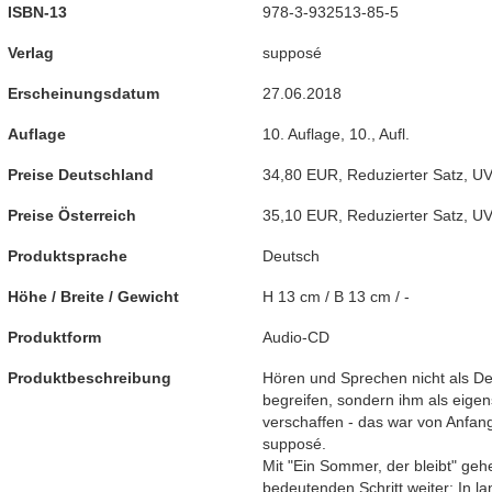
ISBN-13
978-3-932513-85-5
Verlag
supposé
Erscheinungsdatum
27.06.2018
Auflage
10. Auflage
,
10., Aufl.
Preise Deutschland
34,80 EUR
,
Reduzierter Satz
,
U
Preise Österreich
35,10 EUR
,
Reduzierter Satz
,
U
Produktsprache
Deutsch
Höhe / Breite / Gewicht
H 13 cm / B 13 cm / -
Produktform
Audio-CD
Produktbeschreibung
Hören und Sprechen nicht als De
begreifen, sondern ihm als eige
verschaffen - das war von Anfan
supposé.
Mit "Ein Sommer, der bleibt" ge
bedeutenden Schritt weiter: In 