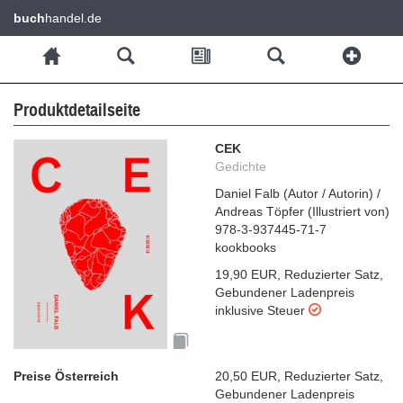
buch
handel.de
Produktdetailseite
CEK
Gedichte
Daniel Falb
(
Autor / Autorin
)
/
Andreas Töpfer
(
Illustriert von
)
978-3-937445-71-7
kookbooks
19,90 EUR
,
Reduzierter Satz
,
Gebundener Ladenpreis
inklusive Steuer
Preise Österreich
20,50 EUR
,
Reduzierter Satz
,
Gebundener Ladenpreis