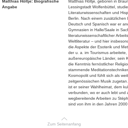
Matthias Höltje: Biografische
Matthias Höltje, geboren in Bra
Angabe
Lessingstadt Wolfenbüttel, studi
Literaturwissenschaften und Hispa
Berlin. Nach einem zusätzlichen
Deutsch und Spanisch war er and
Gymnasien in Halle/Saale in Sach
literaturwissenschaftlicher Arbei
Weltliteratur – und hier insbes
die Aspekte der Esoterik und Met
der u. a. im Tourismus arbeitete,
außereuropäische Länder, sein Ku
die Kenntnis fernöstlicher Relig
stammende Meditationstechniken e
Kosmopolit und fühlt sich als wei
zeitgenössischen Musik zugetan
ist er seiner Wahlheimat, dem kul
verbunden, wo er auch lebt und ar
wegbereitende Arbeiten zu Stép
sind von ihm in den Jahren 2000
Zum Seitenanfang