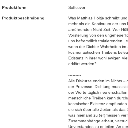
Produktform
Softcover
Produktbeschreibung
Was Matthias Höltje schreibt und i
mehr als ein Kontinuum der uns
anrührenden Nicht-Zeit. Wer Höltj
Vorstellung von den ungeheuerli
uns befremdlich traktierenden Le
wenn der Dichter Wahrheiten im 
kosmonautischen Treibens beleu
Existenz in ihrer wohl ewigen Vie
erklärt werden?
-----------------------------------------
---------
Alle Diskurse enden im Nichts – 
der Prozesse. Dichtung muss sic
der Worte täglich neu erschaffen
menschliche Treiben kann durch
kosmischer Existenz empfunden w
die sich über alle Zeiten als das
was niemand zu (er)messen verma
Zusammenhänge erbaut, versuc
Unverstandes zu enteilen. An den