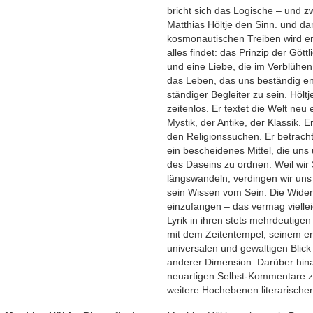
bricht sich das Logische – und z
Matthias Höltje den Sinn. und dam
kosmonautischen Treiben wird er,
alles findet: das Prinzip der Gött
und eine Liebe, die im Verblühen
das Leben, das uns beständig ent
ständiger Begleiter zu sein. Hölt
zeitenlos. Er textet die Welt neu 
Mystik, der Antike, der Klassik.
den Religionssuchen. Er betrachte
ein bescheidenes Mittel, die un
des Daseins zu ordnen. Weil wir S
längswandeln, verdingen wir uns
sein Wissen vom Sein. Die Widers
einzufangen – das vermag vielle
Lyrik in ihren stets mehrdeutigen
mit dem Zeitentempel, seinem er
universalen und gewaltigen Blick
anderer Dimension. Darüber hina
neuartigen Selbst-Kommentare z
weitere Hochebenen literarische