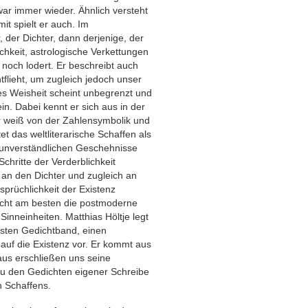
war immer wieder. Ähnlich versteht
it spielt er auch. Im
 der Dichter, dann derjenige, der
lichkeit, astrologische Verkettungen
 noch lodert. Er beschreibt auch
flieht, um zugleich jedoch unser
jes Weisheit scheint unbegrenzt und
ein. Dabei kennt er sich aus in der
 Er weiß von der Zahlensymbolik und
t das weltliterarische Schaffen als
s unverständlichen Geschehnisse
chritte der Verderblichkeit
 an den Dichter und zugleich an
prüchlichkeit der Existenz
icht am besten die postmoderne
 Sinneinheiten. Matthias Höltje legt
sten Gedichtband, einen
 auf die Existenz vor. Er kommt aus
us erschließen uns seine
u den Gedichten eigener Schreibe
n Schaffens.