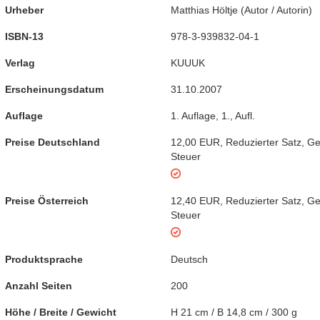
Urheber
Matthias Höltje
(
Autor / Autorin
)
ISBN-13
978-3-939832-04-1
Verlag
KUUUK
Erscheinungsdatum
31.10.2007
Auflage
1. Auflage
,
1., Aufl.
Preise Deutschland
12,00 EUR
,
Reduzierter Satz
,
Ge
Steuer
Preise Österreich
12,40 EUR
,
Reduzierter Satz
,
Ge
Steuer
Produktsprache
Deutsch
Anzahl Seiten
200
Höhe / Breite / Gewicht
H 21 cm / B 14,8 cm / 300 g