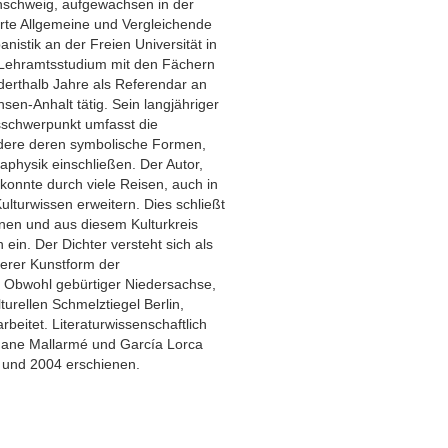
unschweig, aufgewachsen in der
erte Allgemeine und Vergleichende
nistik an der Freien Universität in
 Lehramtsstudium mit den Fächern
erthalb Jahre als Referendar an
sen-Anhalt tätig. Sein langjähriger
tsschwerpunkt umfasst die
ondere deren symbolische Formen,
aphysik einschließen. Der Autor,
 konnte durch viele Reisen, auch in
lturwissen erweitern. Dies schließt
ionen und aus diesem Kulturkreis
in. Der Dichter versteht sich als
terer Kunstform der
. Obwohl gebürtiger Niedersachse,
turellen Schmelztiegel Berlin,
beitet. Literaturwissenschaftlich
hane Mallarmé und García Lorca
 und 2004 erschienen.