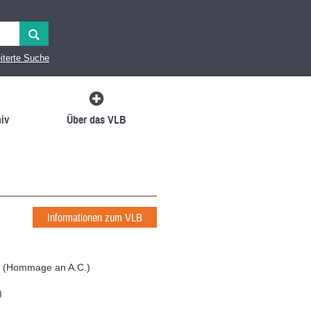
iterte Suche
iv
Über das VLB
Informationen zum VLB
n (Hommage an A.C.)
)