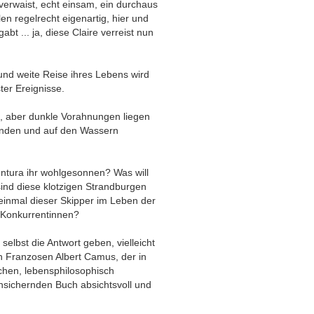
 verwaist, echt einsam, ein durchaus
n regelrecht eigenartig, hier und
t ... ja, diese Claire verreist nun
 und weite Reise ihres Lebens wird
ter Ereignisse.
en, aber dunkle Vorahnungen liegen
ränden und auf den Wassern
ntura ihr wohlgesonnen? Was will
nd diese klotzigen Strandburgen
einmal dieser Skipper im Leben der
 Konkurrentinnen?
selbst die Antwort geben, vielleicht
 Franzosen Albert Camus, der in
hen, lebensphilosophisch
nsichernden Buch absichtsvoll und