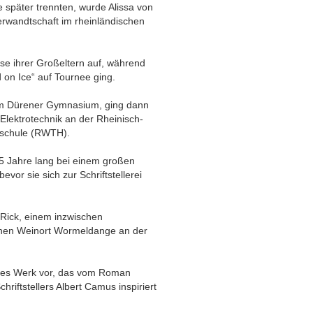
re später trennten, wurde Alissa von
erwandtschaft im rheinländischen
e ihrer Großeltern auf, während
d on Ice“ auf Tournee ging.
nem Dürener Gymnasium, ging dann
Elektrotechnik an der Rheinisch-
hschule (RWTH).
15 Jahre lang bei einem großen
evor sie sich zur Schriftstellerei
Rick, einem inzwischen
einen Weinort Wormeldange an der
neues Werk vor, das vom Roman
hriftstellers Albert Camus inspiriert