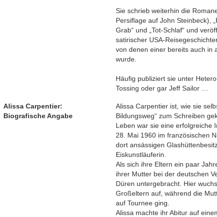
Sie schrieb weiterhin die Romane
Persiflage auf John Steinbeck), „
Grab“ und „Tot-Schlaf“ und veröff
satirischer USA-Reisegeschichten
von denen einer bereits auch in 
wurde.
Häufig publiziert sie unter Hete
Tossing oder gar Jeff Sailor …
Alissa Carpentier:
Alissa Carpentier ist, wie sie sel
Biografische Angabe
Bildungsweg“ zum Schreiben ge
Leben war sie eine erfolgreiche
28. Mai 1960 im französischen N
dort ansässigen Glashüttenbesit
Eiskunstläuferin.
Als sich ihre Eltern ein paar Jah
ihrer Mutter bei der deutschen V
Düren untergebracht. Hier wuch
Großeltern auf, während die Mutt
auf Tournee ging.
Alissa machte ihr Abitur auf ei