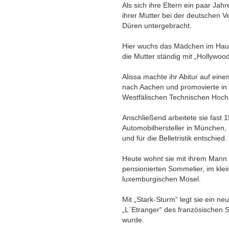
Als sich ihre Eltern ein paar Jah
ihrer Mutter bei der deutschen V
Düren untergebracht.
Hier wuchs das Mädchen im Haus
die Mutter ständig mit „Hollywoo
Alissa machte ihr Abitur auf ei
nach Aachen und promovierte in 
Westfälischen Technischen Hoc
Anschließend arbeitete sie fast 
Automobilhersteller in München, b
und für die Belletristik entschied.
Heute wohnt sie mit ihrem Mann 
pensionierten Sommelier, im kl
luxemburgischen Mosel.
Mit „Stark-Sturm“ legt sie ein 
„L`Etranger“ des französischen Sc
wurde.