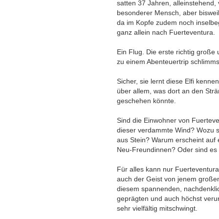
satten 37 Jahren, alleinstehend,
besonderer Mensch, aber bisweile
da im Kopfe zudem noch inselbegab
ganz allein nach Fuerteventura.
Ein Flug. Die erste richtig große
zu einem Abenteuertrip schlimms
Sicher, sie lernt diese Elfi kenn
über allem, was dort an den St
geschehen könnte.
Sind die Einwohner von Fuerteve
dieser verdammte Wind? Wozu si
aus Stein? Warum erscheint auf 
Neu-Freundinnen? Oder sind es
Für alles kann nur Fuerteventura 
auch der Geist von jenem großen
diesem spannenden, nachdenklic
geprägten und auch höchst veru
sehr vielfältig mitschwingt.