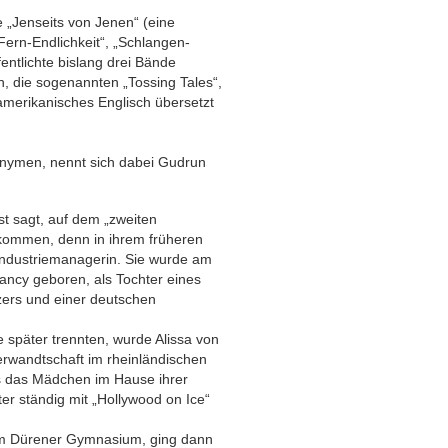
 „Jenseits von Jenen“ (eine
Fern-Endlichkeit“, „Schlangen-
entlichte bislang drei Bände
, die sogenannten „Tossing Tales“,
amerikanisches Englisch übersetzt
ronymen, nennt sich dabei Gudrun
bst sagt, auf dem „zweiten
kommen, denn in ihrem früheren
 Industriemanagerin. Sie wurde am
ancy geboren, als Tochter eines
zers und einer deutschen
re später trennten, wurde Alissa von
erwandtschaft im rheinländischen
s das Mädchen im Hause ihrer
er ständig mit „Hollywood on Ice“
nem Dürener Gymnasium, ging dann