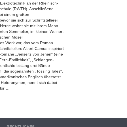
Elektrotechnik an der Rheinisch-
hschule (RWTH). Anschließend
 bei einem großen
evor sie sich zur Schriftstellerei
d. Heute wohnt sie mit ihrem Mann
erten Sommelier, im kleinen Weinort
schen Mosel.
neues Werk vor, das vom Roman
hriftstellers Albert Camus inspiriert
 Romane „Jenseits von Jenen“ (eine
Fern-Endlichkeit“, „Schlangen-
entlichte bislang drei Bände
, die sogenannten „Tossing Tales“,
amerikanisches Englisch übersetzt
er Heteronymen, nennt sich dabei
ilor …
RECHTLICHES