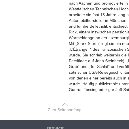
nach Aachen und promovierte in 
Westfälischen Technischen Hoc
arbeitete sie fast 15 Jahre lang
Automobilhersteller in München, b
und für die Belletristik entschie
Rick, einem inzwischen pensioni
Wormeldange an der luxemburgi
Mit „Stark-Sturm“ legt sie ein 
„L’Étranger “ des französischen Sc
wurde. Sie schrieb weiterhin die
Persiflage auf John Steinbeck), „
Grab“ und „Tot-Schlaf“ und veröff
satirischer USA-Reisegeschichten
von denen einer bereits auch in 
wurde. Häufig publiziert sie unt
Gudrun Tossing oder gar Jeff Sa
Zum Seitenanfang
SERVICE