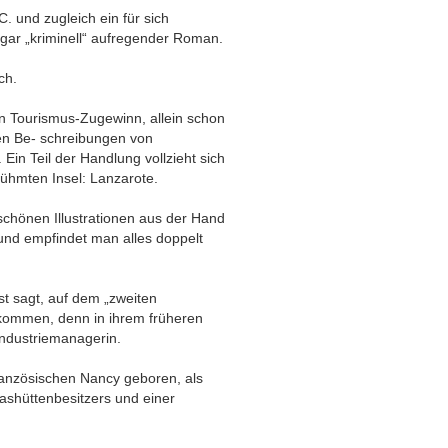
. und zugleich ein für sich
 gar „kriminell“ aufregender Roman.
ch.
en Tourismus-Zugewinn, allein schon
en Be- schreibungen von
Ein Teil der Handlung vollzieht sich
ühmten Insel: Lanzarote.
hönen Illustrationen aus der Hand
t und empfindet man alles doppelt
bst sagt, auf dem „zweiten
kommen, denn in ihrem früheren
Industriemanagerin.
ranzösischen Nancy geboren, als
ashüttenbesitzers und einer