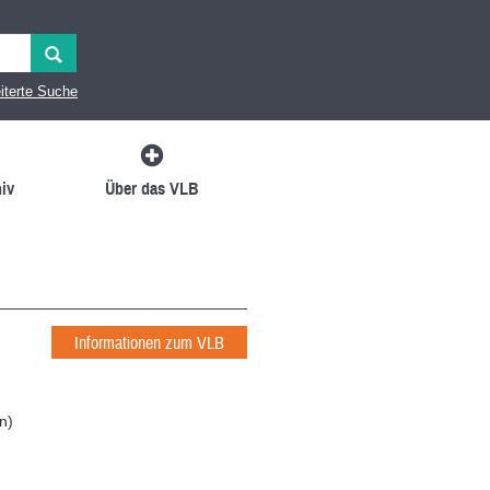
iterte Suche
iv
Über das VLB
Informationen zum VLB
in
)