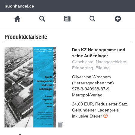
buch
handel.de
Produktdetailseite
Das KZ Neuengamme und
seine Außenlager
Geschichte, Nachgeschichte,
Erinnerung, Bildung
Oliver von Wrochem
(
Herausgegeben von
)
978-3-940938-87-9
Metropol-Verlag
24,00 EUR
,
Reduzierter Satz
,
Gebundener Ladenpreis
inklusive Steuer