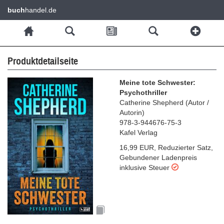
buch
handel.de
Produktdetailseite
Meine tote Schwester:
Psychothriller
Catherine Shepherd
(
Autor /
Autorin
)
978-3-944676-75-3
Kafel Verlag
16,99 EUR
,
Reduzierter Satz
,
Gebundener Ladenpreis
inklusive Steuer