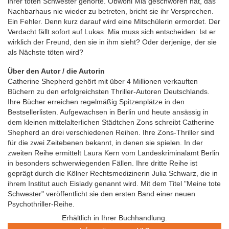
ihrer toten Schwester gehörte. Obwohl Mia geschworen hat, das
Nachbarhaus nie wieder zu betreten, bricht sie ihr Versprechen.
Ein Fehler. Denn kurz darauf wird eine Mitschülerin ermordet. Der
Verdacht fällt sofort auf Lukas. Mia muss sich entscheiden: Ist er
wirklich der Freund, den sie in ihm sieht? Oder derjenige, der sie
als Nächste töten wird?
Über den Autor / die Autorin
Catherine Shepherd gehört mit über 4 Millionen verkauften
Büchern zu den erfolgreichsten Thriller-Autoren Deutschlands.
Ihre Bücher erreichen regelmäßig Spitzenplätze in den
Bestsellerlisten. Aufgewachsen in Berlin und heute ansässig in
dem kleinen mittelalterlichen Städtchen Zons schreibt Catherine
Shepherd an drei verschiedenen Reihen. Ihre Zons-Thriller sind
für die zwei Zeitebenen bekannt, in denen sie spielen. In der
zweiten Reihe ermittelt Laura Kern vom Landeskriminalamt Berlin
in besonders schwerwiegenden Fällen. Ihre dritte Reihe ist
geprägt durch die Kölner Rechtsmedizinerin Julia Schwarz, die in
ihrem Institut auch Eislady genannt wird. Mit dem Titel "Meine tote
Schwester" veröffentlicht sie den ersten Band einer neuen
Psychothriller-Reihe.
Erhältlich in Ihrer Buchhandlung.