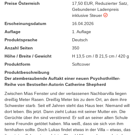
Preise Österreich
17,50 EUR
,
Reduzierter Satz
,
Gebundener Ladenpreis
inklusive Steuer
Erscheinungsdatum
16.04.2026
Auflage
1. Auflage
Produktsprache
Deutsch
Anzahl Seiten
350
Höhe / Breite / Gewicht
H 13,5 cm / B 21,5 cm / 420 g
Produktform
Softcover
Produktbeschreibung
Der atemberaubende Auftakt einer neuen Psychothriller-
Reihe von Bestseller-Autorin Catherine Shepherd
Zwischen Mias Fenster und der verlassenen Nachbarvilla liegen
dreißig Meter Rasen. Dreißig Meter bis zu dem Ort, an dem ihre
Schwester starb. Seit elf Jahren steht das Haus leer. Niemand will
dort leben. Bis jetzt. Dann zieht Lukas mit seiner Mutter ein. Die
Gerüchte über ihn sind verstörend: Er soll an seiner alten Schule
seine Freundin getötet haben. Mia weiß, dass sie sich von ihm
fernhalten sollte. Doch Lukas findet etwas in der Villa – etwas, das