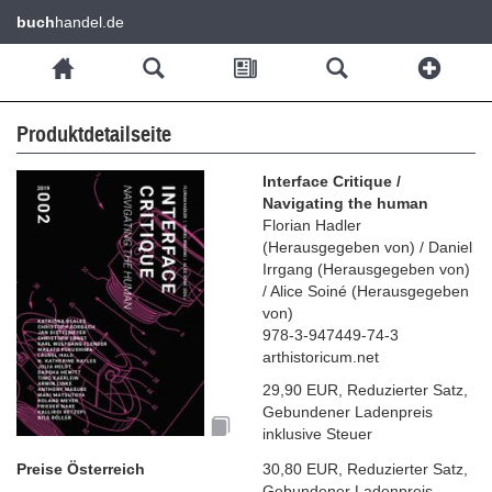
buch
handel.de
Produktdetailseite
Interface Critique /
Navigating the human
Florian Hadler
(
Herausgegeben von
)
/
Daniel
Irrgang
(
Herausgegeben von
)
/
Alice Soiné
(
Herausgegeben
von
)
978-3-947449-74-3
arthistoricum.net
29,90 EUR
,
Reduzierter Satz
,
Gebundener Ladenpreis
inklusive Steuer
Preise Österreich
30,80 EUR
,
Reduzierter Satz
,
Gebundener Ladenpreis