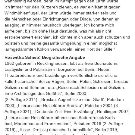
wahnsinnig werden, denn im Kampf gegen den Lärm würde
ich immer nur den Kürzeren ziehen, es war ein Kampf gegen
Windmühlenflügel, der Lärm würde immer stärker sein und
die Menschen oder Einrichtungen oder Dinge, von denen er
ausging, mir immer haushoch überlegen. Ich könnte mich
aufreiben, bis ich ohne Haut dastünde, was mir als nicht
erstrebenswert erschien, ich könnte mich aber auch schützen und
polstern und meine gesamte Umgebung in einen möglichst
lärmgedämmten Kokon verwandeln, einen Hort der Stille.“
Roswitha Schieb: Biografische Angabe
1962 geboren in Recklinghausen, lebt als freie Buchautorin,
Essayistin und Publizistin in Borgsdorf bei Berlin. Neben
Theaterbüchern und Erzählungen veröffentlichte sie etliche
kulturhistorische Titel zu Rügen, Berlin, Polen, Schlesien, Breslau,
Galizien und Böhmen, u.a. „Reise nach Schlesien und Galizien.
Eine Archäologie des Gefühls“, Berlin 2000
(2. Auflage 2014); „Breslau. Augenblicke einer Stadt“, Potsdam
2003; „Literarischer Reiseführer Breslau“, Potsdam 2004 (3.
Auflage 2021); „Die beste Zeit. Eine Erzählung“, Reutlingen 2007;
„Literarischer Reiseführer böhmisches Bäderdreieck Karls-
bad, Marienbad und Franzensbad“, Potsdam 2016 (2. Auflage
2019); „Risse. Dreissig deutsche Lebensläufe“, Berlin 2019;