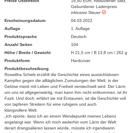
Preise Österreich
18,50 EUR
,
Reduzierter Satz
,
Gebundener Ladenpreis
inklusive Steuer
Erscheinungsdatum
04.03.2022
Auflage
1. Auflage
Produktsprache
Deutsch
Anzahl Seiten
104
Höhe / Breite / Gewicht
H 21,5 cm / B 13,8 cm / 262 g
Produktform
Hardcover
Produktbeschreibung
Roswitha Schieb erzählt die Geschichte eines aussichtslosen
Kampfes gegen die alltäglichen Zumutungen der Welt, in der
Getöse meist mit Leben und Freiheit verwechselt wird. Der Lärm
um uns ist allgegenwärtig, man kann ihm nicht entkommen, ist ihr
Fazit. Und doch, erfährt sie mit Erstaunen, ist die Geschichte voll
von tapferen Streitern für eine ruhigere und auch
klangvollere Welt.
„Ich spürte, dass ich an einem Wendepunkt meines Lebens
angelangt war. Wenn ich mich weiterhin vom Lärm der Welt
derart drangsalieren lassen würde, müsste ich irgendwann