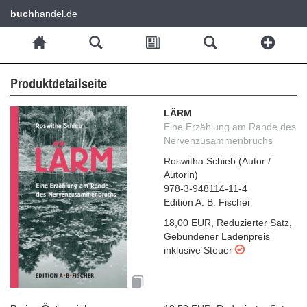
buch
handel.de
Produktdetailseite
LÄRM
Eine Erzählung am Rande des
Nervenzusammenbruchs
Roswitha Schieb
(
Autor /
Autorin
)
978-3-948114-11-4
Edition A. B. Fischer
18,00 EUR
,
Reduzierter Satz
,
Gebundener Ladenpreis
inklusive Steuer