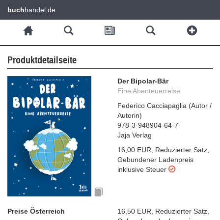
buch
handel.de
Produktdetailseite
Der Bipolar-Bär
Eine Abenteuerreise
Federico Cacciapaglia
(
Autor /
Autorin
)
978-3-948904-64-7
Jaja Verlag
16,00 EUR
,
Reduzierter Satz
,
Gebundener Ladenpreis
inklusive Steuer
Preise Österreich
16,50 EUR
,
Reduzierter Satz
,