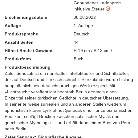
Gebundener Ladenpreis
inklusive Steuer
Erscheinungsdatum
08.08.2022
Auflage
1. Auflage
Produktsprache
Deutsch
Anzahl Seiten
44
Höhe / Breite / Gewicht
H 19 cm / B 13 cm / -
Produktform
Buch
Produktbeschreibung
Zafer Şenocak ist ein namhafter Intellektueller und Schriftsteller,
der auf Deutsch und Türkisch schreibt. Hierzulande wurde bislang
hauptsächlich sein deutschsprachiges Werk rezipiert. Mit
»Lichtbruch« veröffentlicht hochroth Berlin erstmals einen
Einzeltitel seiner türkischen Gedichte in deutscher Übersetzung.
In seiner teilweise surrealen und an anderen Stellen wiederum
aphoristisch klaren Lyrik öffnet Şenocak eine Tür zu osmanischen
Poetiken, schlägt Brücken zwischen sufistischer Mystik und
griechischer Mythologie … und erhält dabei einen Brief von Pera
nach Berlin.
Zafer Şenocak: Biografische Angabe