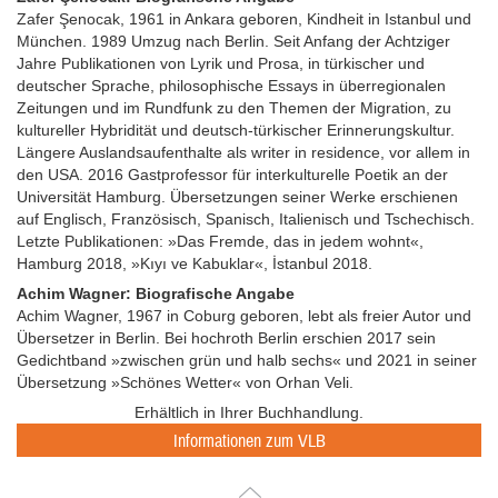
Zafer Şenocak, 1961 in Ankara geboren, Kindheit in Istanbul und
München. 1989 Umzug nach Berlin. Seit Anfang der Achtziger
Jahre Publikationen von Lyrik und Prosa, in türkischer und
deutscher Sprache, philosophische Essays in überregionalen
Zeitungen und im Rundfunk zu den Themen der Migration, zu
kultureller Hybridität und deutsch-türkischer Erinnerungskultur.
Längere Auslandsaufenthalte als writer in residence, vor allem in
den USA. 2016 Gastprofessor für interkulturelle Poetik an der
Universität Hamburg. Übersetzungen seiner Werke erschienen
auf Englisch, Französisch, Spanisch, Italienisch und Tschechisch.
Letzte Publikationen: »Das Fremde, das in jedem wohnt«,
Hamburg 2018, »Kıyı ve Kabuklar«, İstanbul 2018.
Achim Wagner: Biografische Angabe
Achim Wagner, 1967 in Coburg geboren, lebt als freier Autor und
Übersetzer in Berlin. Bei hochroth Berlin erschien 2017 sein
Gedichtband »zwischen grün und halb sechs« und 2021 in seiner
Übersetzung »Schönes Wetter« von Orhan Veli.
Erhältlich in Ihrer Buchhandlung.
Informationen zum VLB