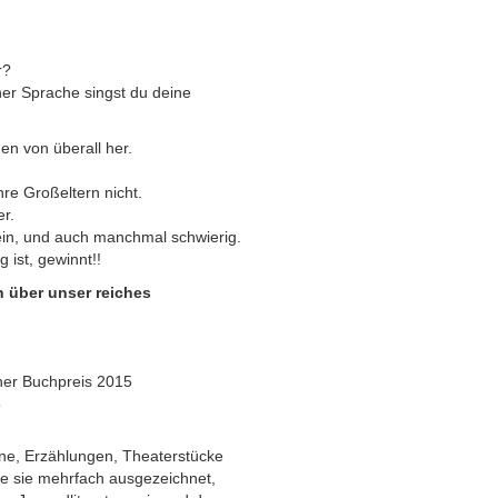
r?
her Sprache singst du deine
n von überall her.
hre Großeltern nicht.
er.
ein, und auch manchmal schwierig.
g ist, gewinnt!!
h über unser reiches
her Buchpreis 2015
5
e, Erzählungen, Theaterstücke
de sie mehrfach ausgezeichnet,