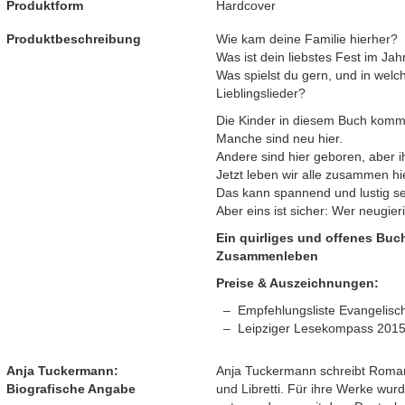
Produktform
Hardcover
Produktbeschreibung
Wie kam deine Familie hierher?
Was ist dein liebstes Fest im Jah
Was spielst du gern, und in welc
Lieblingslieder?
Die Kinder in diesem Buch komme
Manche sind neu hier.
Andere sind hier geboren, aber i
Jetzt leben wir alle zusammen hi
Das kann spannend und lustig s
Aber eins ist sicher: Wer neugieri
Ein quirliges und offenes Buc
Zusammenleben
Preise & Auszeichnungen:
Empfehlungsliste Evangelisc
Leipziger Lesekompass 201
Anja Tuckermann:
Anja Tuckermann schreibt Roman
Biografische Angabe
und Libretti. Für ihre Werke wur