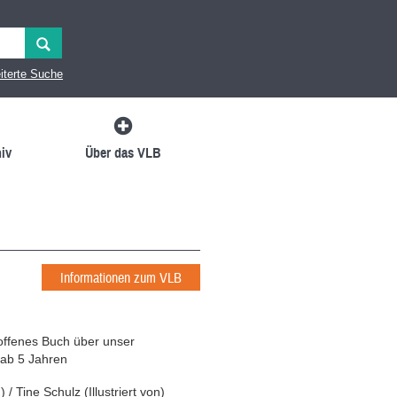
iterte Suche
iv
Über das VLB
Informationen zum VLB
offenes Buch über unser
 ab 5 Jahren
n
)
/
Tine Schulz
(
Illustriert von
)