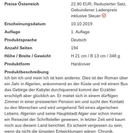
Preise Österreich
22,90 EUR
,
Reduzierter Satz
,
Gebundener Ladenpreis
inklusive Steuer
Erscheinungsdatum
10.10.2019
Auflage
1. Auflage
Produktsprache
Deutsch
Anzahl Seiten
194
Höhe / Breite / Gewicht
H 21 cm / B 13 cm / 348 g
Produktform
Hardcover
Produktbeschreibung
Ich bin ich und mein Ich ist kein anderes. Dies ist der Roman über
ein Jahr in Algerien, ankommend an der Küste und mit einem Bus
das Gebirge der Kabylei durchquerend kommt der Erzähler
erschöpft aber glücklich an. Er mietet sich in einem dürftigen
Zimmer in einer preiswerten Pension ein und sucht den Kontakt
zu den Menschen und wird umgehend Teil eines algerischen
Lebens. Algerien und seine Hauptstadt Algier war schon immer
ein Reiseziel der Schriftsteller gewesen, in letzter Zeit wird kaum
noch aus diesem Land berichtet. Es scheint vergessen zu sein,
wenn da nicht die jüngsten Entwicklungen wären. Chronik,