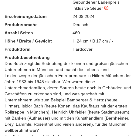
Gebundener Ladenpreis
inklusive Steuer
Erscheinungsdatum
24.09.2024
Produktsprache
Deutsch
Anzahl Seiten
460
Höhe / Breite / Gewicht
H 24 cm / B 17 cm / -
Produktform
Hardcover
Produktbeschreibung
Das Buch zeigt die Bedeutung der kleinen und großen jüdischen
Unternehmen in München und macht die Lebens- und
Leidenswege der jüdischen Entrepreneure in Hitlers München der
Jahre 1933 bis 1945 sichtbar. Wer waren diese
Unternehmerfamilien, deren Spuren heute noch in Gebäuden und
Geschäften zu erkennen sind, und was geschah mit
Unternehmern wie zum Beispiel Bamberger & Hertz (heute
Hirmer), Isidor Bach (heute Konen, das Kaufhaus mit der ersten
Rolltreppe in München), Heinrich Uhlfelder (heute Stadtmuseum),
mit Banken (Aufhäuser) und mit den Kunsthändlern (Bernheimer,
Drey, Lämmle, Rosenthal und vielen anderen), für die München
weltberühmt war?