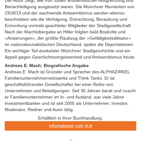
Der Autor zeigt, wie früh Juden antisemitischer Ausgrenzung und
Benachteiligung ausgesetzt waren. Die Münchner Revolution von
1918/19 und der wachsende Antisemitismus werden ebenso
beschrieben wie die Verfolgung, Entrechtung, Beraubung und
Ermordung vormals geachteter Mitglieder der Stadtgesellschaft.
Nach der Machtübergabe an Hitler folgten bald Boykotte und
»Arisierungen«, der größte Raubzug der »Gefälligkeitsdiktatur«
im nationalsozialistischen Deutschland, später die Deportationen.
Ein wichtiger Teil dunkelster Münchner Stadtgeschichte und ein
Appell gegen Geschichtsvergessenheit und Antisemitismus heute.
Andreas E. Mach: Biografische Angabe
Andreas E. Mach ist Gründer und Sprecher des ALPHAZIRKEL
Familienunternehmernetzwerks und Think-Tanks. Er ist
geschäftsführender Gesellschafter bei einer Reihe von
Unternehmen und Beteiligungen. Seit 30 Jahren berät und coacht
er Familienunternehmer im In- und Ausland, war viele Jahre
Investmentbanker und ist seit 2005 als Unternehmer, Investor,
Moderator, Redner und Autor tätig.
Erhältlich in Ihrer Buchhandlung.
Informationen zum VLB