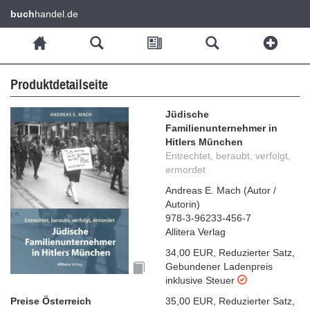
buch
handel.de
Produktdetailseite
Jüdische
Familienunternehmer in
Hitlers München
Entrechtet, beraubt, verfolgt,
ermordet
Andreas E. Mach
(
Autor /
Autorin
)
978-3-96233-456-7
Allitera Verlag
34,00 EUR
,
Reduzierter Satz
,
Gebundener Ladenpreis
inklusive Steuer
Preise Österreich
35,00 EUR
,
Reduzierter Satz
,