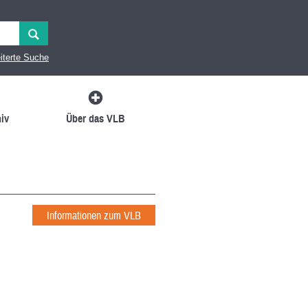
iterte Suche
iv
Über das VLB
Informationen zum VLB