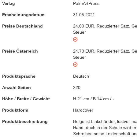
Verlag
PalmArtPress
Erscheinungsdatum
31.05.2021
Preise Deutschland
24,00 EUR
,
Reduzierter Satz
,
Ge
Steuer
Preise Österreich
24,70 EUR
,
Reduzierter Satz
,
Ge
Steuer
Produktsprache
Deutsch
Anzahl Seiten
220
Höhe / Breite / Gewicht
H 21 cm / B 14 cm / -
Produktform
Hardcover
Produktbeschreibung
Helge ist Linkshänder, lustvoll mal
Hand, doch in der Schule wird e
Schreiben seine Leidenschaft und