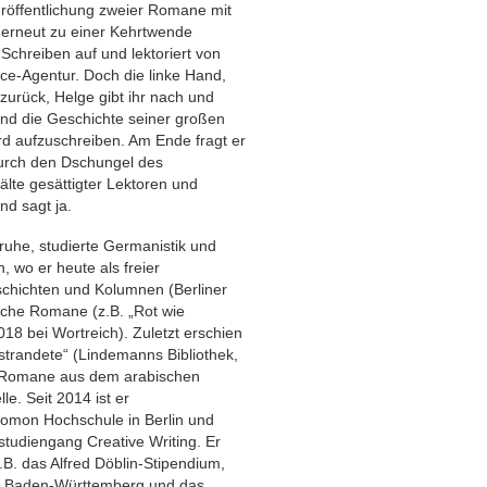
eröffentlichung zweier Romane mit
h erneut zu einer Kehrtwende
Schreiben auf und lektoriert von
ce-Agentur. Doch die linke Hand,
h zurück, Helge gibt ihr nach und
and die Geschichte seiner großen
d aufzuschreiben. Am Ende fragt er
durch den Dschungel des
älte gesättigter Lektoren und
nd sagt ja.
ruhe, studierte Germanistik und
, wo er heute als freier
eschichten und Kolumnen (Berliner
eiche Romane (z.B. „Rot wie
18 bei Wortreich). Zuletzt erschien
Gestrandete“ (Lindemanns Bibliothek,
g Romane aus dem arabischen
e. Seit 2014 ist er
alomon Hochschule in Berlin und
rstudiengang Creative Writing. Er
.B. das Alfred Döblin-Stipendium,
ng Baden-Württemberg und das