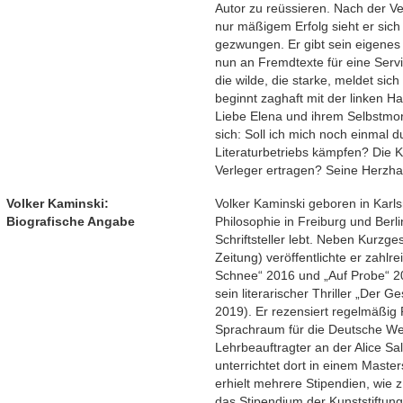
Autor zu reüssieren. Nach der V
nur mäßigem Erfolg sieht er sic
gezwungen. Er gibt sein eigenes 
nun an Fremdtexte für eine Servi
die wilde, die starke, meldet sic
beginnt zaghaft mit der linken H
Liebe Elena und ihrem Selbstmor
sich: Soll ich mich noch einmal 
Literaturbetriebs kämpfen? Die K
Verleger ertragen? Seine Herzha
Volker Kaminski:
Volker Kaminski geboren in Karls
Biografische Angabe
Philosophie in Freiburg und Berlin
Schriftsteller lebt. Neben Kurzg
Zeitung) veröffentlichte er zahlr
Schnee“ 2016 und „Auf Probe“ 20
sein literarischer Thriller „Der 
2019). Er rezensiert regelmäßi
Sprachraum für die Deutsche Well
Lehrbeauftragter an der Alice S
unterrichtet dort in einem Maste
erhielt mehrere Stipendien, wie z
das Stipendium der Kunststiftu