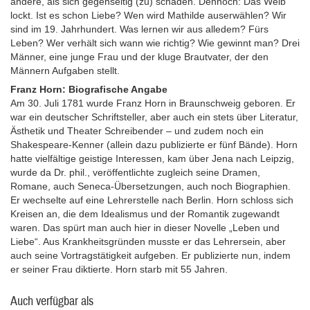
andere, als sich gegenseitig (zu) schaden. Dennoch: Das Weib
lockt. Ist es schon Liebe? Wen wird Mathilde auserwählen? Wir
sind im 19. Jahrhundert. Was lernen wir aus alledem? Fürs
Leben? Wer verhält sich wann wie richtig? Wie gewinnt man? Drei
Männer, eine junge Frau und der kluge Brautvater, der den
Männern Aufgaben stellt.
Franz Horn: Biografische Angabe
Am 30. Juli 1781 wurde Franz Horn in Braunschweig geboren. Er
war ein deutscher Schriftsteller, aber auch ein stets über Literatur,
Ästhetik und Theater Schreibender – und zudem noch ein
Shakespeare-Kenner (allein dazu publizierte er fünf Bände). Horn
hatte vielfältige geistige Interessen, kam über Jena nach Leipzig,
wurde da Dr. phil., veröffentlichte zugleich seine Dramen,
Romane, auch Seneca-Übersetzungen, auch noch Biographien.
Er wechselte auf eine Lehrerstelle nach Berlin. Horn schloss sich
Kreisen an, die dem Idealismus und der Romantik zugewandt
waren. Das spürt man auch hier in dieser Novelle „Leben und
Liebe“. Aus Krankheitsgründen musste er das Lehrersein, aber
auch seine Vortragstätigkeit aufgeben. Er publizierte nun, indem
er seiner Frau diktierte. Horn starb mit 55 Jahren.
Auch verfügbar als