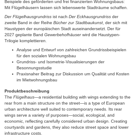
Beispiele des geförderten und frei finanzierten Wohnungsbaus:
Mit Flügelhäusern lassen sich lebenswerte Stadträume schaffen.
Der Flügelhausgrundriss
ist nach
Der Eckhausgrundriss
der
zweite Band in der Reihe
Bücher zur Stadtbaukunst
, der sich mit
Haustypen der europäischen Stadt auseinandersetzt. Der für
2027 geplante Band
Gewerbehofhäuser
wird die Haustypen-
Trilogie komplettieren.
Analyse und Entwurf von zahlreichen Grundrissbeispielen
für den sozialen Wohnungsbau
Grundriss- und Isometrie-Visualisierungen der
Besonnungsstudie
Praxisnaher Beitrag zur Diskussion um Qualität und Kosten
im Mietwohnungsbau
Produktbeschreibung
The
Flügelhaus
—a residential building with wings extending to the
rear from a main structure on the street—is a type of European
urban architecture well suited to contemporary needs. Its rear
wings serve a variety of purposes—social, ecological, and
economic, reflecting carefully considered urban design. Creating
courtyards and gardens, they also reduce street space and lower
infrastructure costs.