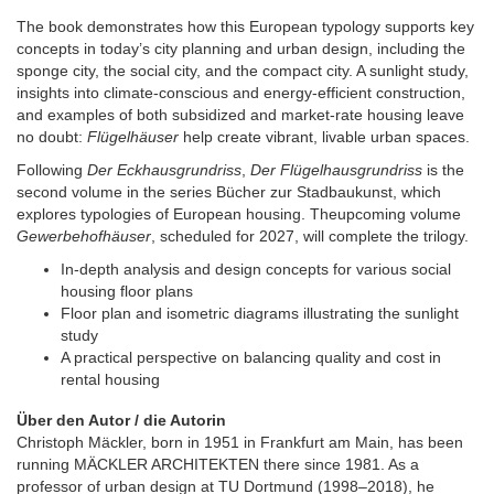
The book demonstrates how this European typology supports key
concepts in today’s city planning and urban design, including the
sponge city, the social city, and the compact city. A sunlight study,
insights into climate-conscious and energy-efficient construction,
and examples of both subsidized and market-rate housing leave
no doubt:
Flügelhäuser
help create vibrant, livable urban spaces.
Following
Der Eckhausgrundriss
,
Der Flügelhausgrundriss
is the
second volume in the series Bücher zur Stadbaukunst, which
explores typologies of European housing. Theupcoming volume
Gewerbehofhäuser
, scheduled for 2027, will complete the trilogy.
In-depth analysis and design concepts for various social
housing floor plans
Floor plan and isometric diagrams illustrating the sunlight
study
A practical perspective on balancing quality and cost in
rental housing
Über den Autor / die Autorin
Christoph Mäckler, born in 1951 in Frankfurt am Main, has been
running MÄCKLER ARCHITEKTEN there since 1981. As a
professor of urban design at TU Dortmund (1998–2018), he