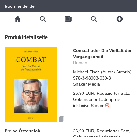
buch
handel.de
Produktdetailseite
Combat oder Die Vielfalt der
Vergangenheit
Roman
Michael Fisch
(
Autor / Autorin
)
978-3-98903-039-8
Shaker Media
26,90 EUR
,
Reduzierter Satz
,
Gebundener Ladenpreis
inklusive Steuer
Preise Österreich
26,90 EUR
,
Reduzierter Satz
,
Gebundener Ladenpreis