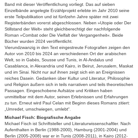
Band mit dieser Veröffentlichung vorliegt. Das auf sieben
Einzelbände angelegte Erzählprojekt erlebte im Jahr 2010 seine
erste Teilpublikation und ist fünfzehn Jahre später mit zwei
Registerbänden vorerst abgeschlossen. Neben »Utopie oder Der
Stillstand der Welt« steht gleichberechtigt der nachfolgende
Roman »Combat oder Die Vielfalt der Vergangenheit«. Beide
Bücher wurden 2024 veröffentlicht.
Vierundzwanzig in den Text eingestreute Fotografien zeigen den
Autor von 2010 bis 2024 an verschiedenen Ort der arabischen
Welt, so in Gabès, Sousse und Tunis, in Al-Andalus und
Casablanca, in Alexandria und Kairo, in Beirut, Jerusalem, Maskat
und im Sinai. Nicht nur auf ihnen zeigt sich ein an Ereignissen
reiches Dasein. Gedanken über Kultur und Literatur, Philosophie
und Religion äußern sich in teils narrativen und teils theoretischen
Passagen. Eingeschobene Aufsätze und Kritiken haben
unmittelbar mit dem Autor, seinen Erlebnissen und Erfahrungen
zu tun. Erneut wird Paul Celan mit Beginn dieses Romans zitiert:
„Umredet, umschwiegen, umlebt“.
Michael Fisch: Biografische Angabe
Michael Fisch ist Schriftsteller und Literaturwissenschaftler. Nach
Aufenthalten in Berlin (1988-2000), Hamburg (2001-2004) und
Berlin (2005-2008) war er in Tunis (2008-2011), in Kairo (2012-