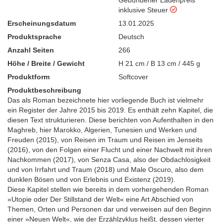
inklusive Steuer
Erscheinungsdatum
13.01.2025
Produktsprache
Deutsch
Anzahl Seiten
266
Höhe / Breite / Gewicht
H 21 cm / B 13 cm / 445 g
Produktform
Softcover
Produktbeschreibung
Das als Roman bezeichnete hier vorliegende Buch ist vielmehr
ein Register der Jahre 2015 bis 2019. Es enthält zehn Kapitel, die
diesen Text strukturieren. Diese berichten von Aufenthalten in den
Maghreb, hier Marokko, Algerien, Tunesien und Werken und
Freuden (2015), von Reisen im Traum und Reisen im Jenseits
(2016), von den Folgen einer Flucht und einer Nachwelt mit ihren
Nachkommen (2017), von Senza Casa, also der Obdachlosigkeit
und von Irrfahrt und Traum (2018) und Male Oscuro, also dem
dunklen Bösen und von Erlebnis und Existenz (2019).
Diese Kapitel stellen wie bereits in dem vorhergehenden Roman
»Utopie oder Der Stillstand der Welt« eine Art Abschied von
Themen, Orten und Personen dar und verweisen auf den Beginn
einer »Neuen Welt«, wie der Erzählzyklus heißt, dessen vierter