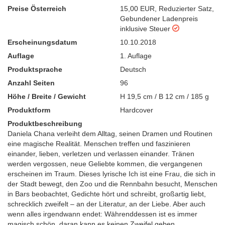
Preise Österreich
15,00 EUR
,
Reduzierter Satz
,
Gebundener Ladenpreis
inklusive Steuer
Erscheinungsdatum
10.10.2018
Auflage
1. Auflage
Produktsprache
Deutsch
Anzahl Seiten
96
Höhe / Breite / Gewicht
H 19,5 cm / B 12 cm / 185 g
Produktform
Hardcover
Produktbeschreibung
Daniela Chana verleiht dem Alltag, seinen Dramen und Routinen
eine magische Realität. Menschen treffen und faszinieren
einander, lieben, verletzen und verlassen einander. Tränen
werden vergossen, neue Geliebte kommen, die vergangenen
erscheinen im Traum. Dieses lyrische Ich ist eine Frau, die sich in
der Stadt bewegt, den Zoo und die Rennbahn besucht, Menschen
in Bars beobachtet, Gedichte hört und schreibt, großartig liebt,
schrecklich zweifelt – an der Literatur, an der Liebe. Aber auch
wenn alles irgendwann endet: Währenddessen ist es immer
magisch schön, daran kann es keinen Zweifel geben.