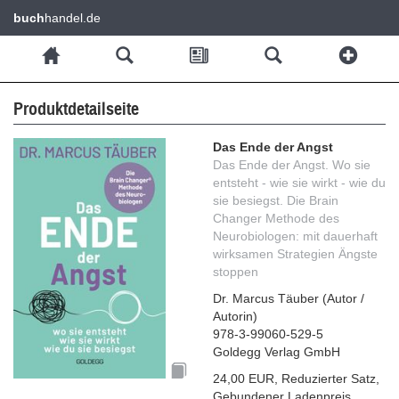
buch
handel.de
Produktdetailseite
Das Ende der Angst
Das Ende der Angst. Wo sie
entsteht - wie sie wirkt - wie du
sie besiegst. Die Brain
Changer Methode des
Neurobiologen: mit dauerhaft
wirksamen Strategien Ängste
stoppen
Dr. Marcus Täuber
(
Autor /
Autorin
)
978-3-99060-529-5
Goldegg Verlag GmbH
24,00 EUR
,
Reduzierter Satz
,
Gebundener Ladenpreis