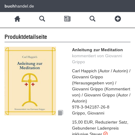
buch
handel.de
Produktdetailseite
Anleitung zur Meditation
kommentiert von Giovanni
Grippo
Carl Happich
(
Autor / Autorin
)
/
Giovanni Grippo
(
Herausgegeben von
)
/
Giovanni Grippo
(
Kommentiert
von
)
/
Giovanni Grippo
(
Autor /
Autorin
)
978-3-942187-26-8
Grippo, Giovanni
15,00 EUR
,
Reduzierter Satz
,
Gebundener Ladenpreis
inklusive Steuer