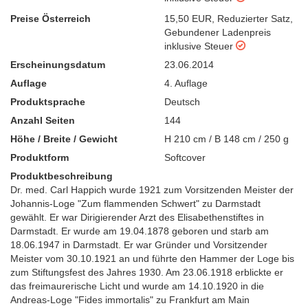
Preise Österreich
15,50 EUR
,
Reduzierter Satz
,
Gebundener Ladenpreis
inklusive Steuer
Erscheinungsdatum
23.06.2014
Auflage
4. Auflage
Produktsprache
Deutsch
Anzahl Seiten
144
Höhe / Breite / Gewicht
H 210 cm / B 148 cm / 250 g
Produktform
Softcover
Produktbeschreibung
Dr. med. Carl Happich wurde 1921 zum Vorsitzenden Meister der
Johannis-Loge "Zum flammenden Schwert" zu Darmstadt
gewählt. Er war Dirigierender Arzt des Elisabethenstiftes in
Darmstadt. Er wurde am 19.04.1878 geboren und starb am
18.06.1947 in Darmstadt. Er war Gründer und Vorsitzender
Meister vom 30.10.1921 an und führte den Hammer der Loge bis
zum Stiftungsfest des Jahres 1930. Am 23.06.1918 erblickte er
das freimaurerische Licht und wurde am 14.10.1920 in die
Andreas-Loge "Fides immortalis" zu Frankfurt am Main