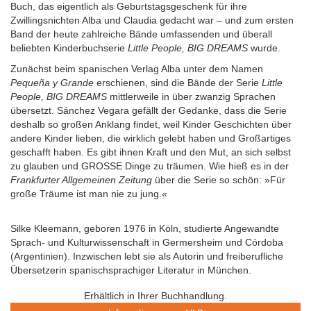
Buch, das eigentlich als Geburtstagsgeschenk für ihre
Zwillingsnichten Alba und Claudia gedacht war – und zum ersten
Band der heute zahlreiche Bände umfassenden und überall
beliebten Kinderbuchserie
Little People, BIG DREAMS
wurde.
Zunächst beim spanischen Verlag Alba unter dem Namen
Pequeña y Grande
erschienen, sind die Bände der Serie
Little
People, BIG DREAMS
mittlerweile in über zwanzig Sprachen
übersetzt. Sánchez Vegara gefällt der Gedanke, dass die Serie
deshalb so großen Anklang findet, weil Kinder Geschichten über
andere Kinder lieben, die wirklich gelebt haben und Großartiges
geschafft haben. Es gibt ihnen Kraft und den Mut, an sich selbst
zu glauben und GROSSE Dinge zu träumen. Wie hieß es in der
Frankfurter Allgemeinen Zeitung
über die Serie so schön: »Für
große Träume ist man nie zu jung.«
Silke Kleemann, geboren 1976 in Köln, studierte Angewandte
Sprach- und Kulturwissenschaft in Germersheim und Córdoba
(Argentinien). Inzwischen lebt sie als Autorin und freiberufliche
Übersetzerin spanischsprachiger Literatur in München.
Erhältlich in Ihrer Buchhandlung.