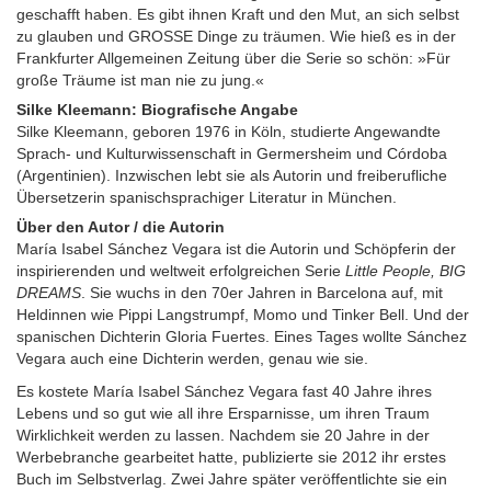
geschafft haben. Es gibt ihnen Kraft und den Mut, an sich selbst
zu glauben und GROSSE Dinge zu träumen. Wie hieß es in der
Frankfurter Allgemeinen Zeitung über die Serie so schön: »Für
große Träume ist man nie zu jung.«
Silke Kleemann: Biografische Angabe
Silke Kleemann, geboren 1976 in Köln, studierte Angewandte
Sprach- und Kulturwissenschaft in Germersheim und Córdoba
(Argentinien). Inzwischen lebt sie als Autorin und freiberufliche
Übersetzerin spanischsprachiger Literatur in München.
Über den Autor / die Autorin
María Isabel Sánchez Vegara ist die Autorin und Schöpferin der
inspirierenden und weltweit erfolgreichen Serie
Little People, BIG
DREAMS
. Sie wuchs in den 70er Jahren in Barcelona auf, mit
Heldinnen wie Pippi Langstrumpf, Momo und Tinker Bell. Und der
spanischen Dichterin Gloria Fuertes. Eines Tages wollte Sánchez
Vegara auch eine Dichterin werden, genau wie sie.
Es kostete María Isabel Sánchez Vegara fast 40 Jahre ihres
Lebens und so gut wie all ihre Ersparnisse, um ihren Traum
Wirklichkeit werden zu lassen. Nachdem sie 20 Jahre in der
Werbebranche gearbeitet hatte, publizierte sie 2012 ihr erstes
Buch im Selbstverlag. Zwei Jahre später veröffentlichte sie ein