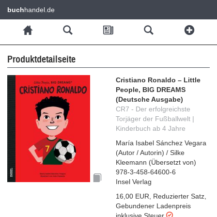
buch
handel.de
Produktdetailseite
Cristiano Ronaldo – Little
People, BIG DREAMS
(Deutsche Ausgabe)
CR7 - Der erfolgreichste
Torjäger der Fußballwelt |
Kinderbuch ab 4 Jahre
María Isabel Sánchez Vegara
(
Autor / Autorin
)
/
Silke
Kleemann
(
Übersetzt von
)
978-3-458-64600-6
Insel Verlag
16,00 EUR
,
Reduzierter Satz
,
Gebundener Ladenpreis
inklusive Steuer