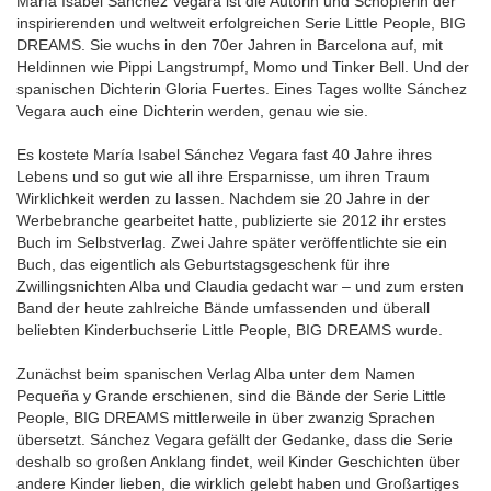
María Isabel Sánchez Vegara ist die Autorin und Schöpferin der
inspirierenden und weltweit erfolgreichen Serie Little People, BIG
DREAMS. Sie wuchs in den 70er Jahren in Barcelona auf, mit
Heldinnen wie Pippi Langstrumpf, Momo und Tinker Bell. Und der
spanischen Dichterin Gloria Fuertes. Eines Tages wollte Sánchez
Vegara auch eine Dichterin werden, genau wie sie.
Es kostete María Isabel Sánchez Vegara fast 40 Jahre ihres
Lebens und so gut wie all ihre Ersparnisse, um ihren Traum
Wirklichkeit werden zu lassen. Nachdem sie 20 Jahre in der
Werbebranche gearbeitet hatte, publizierte sie 2012 ihr erstes
Buch im Selbstverlag. Zwei Jahre später veröffentlichte sie ein
Buch, das eigentlich als Geburtstagsgeschenk für ihre
Zwillingsnichten Alba und Claudia gedacht war – und zum ersten
Band der heute zahlreiche Bände umfassenden und überall
beliebten Kinderbuchserie Little People, BIG DREAMS wurde.
Zunächst beim spanischen Verlag Alba unter dem Namen
Pequeña y Grande erschienen, sind die Bände der Serie Little
People, BIG DREAMS mittlerweile in über zwanzig Sprachen
übersetzt. Sánchez Vegara gefällt der Gedanke, dass die Serie
deshalb so großen Anklang findet, weil Kinder Geschichten über
andere Kinder lieben, die wirklich gelebt haben und Großartiges