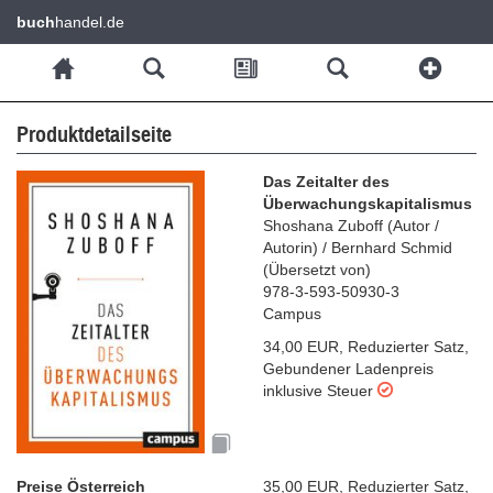
buch
handel.de
Produktdetailseite
Das Zeitalter des
Überwachungskapitalismus
Shoshana Zuboff
(
Autor /
Autorin
)
/
Bernhard Schmid
(
Übersetzt von
)
978-3-593-50930-3
Campus
34,00 EUR
,
Reduzierter Satz
,
Gebundener Ladenpreis
inklusive Steuer
Preise Österreich
35,00 EUR
,
Reduzierter Satz
,