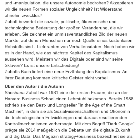
und -manipulation, die unsere Autonomie bedrohen? Akzeptieren
wir die neuen Formen sozialer Ungleichheit? Ist Widerstand
ohnehin zwecklos?
Zuboff bewertet die soziale, politische, ökonomische und
technologische Bedeutung der großen Veränderung, die wir
erleben. Sie zeichnet ein unmissverständliches Bild der neuen
Märkte, auf denen Menschen nur noch Quelle eines kostenlosen
Rohstoffs sind - Lieferanten von Verhaltensdaten. Noch haben wir
es in der Hand, wie das nächste Kapitel des Kapitalismus
aussehen wird. Meistern wir das Digitale oder sind wir seine
Sklaven? Es ist unsere Entscheidung!
Zuboffs Buch liefert eine neue Erzählung des Kapitalismus. An
ihrer Deutung kommen kritische Geister nicht vorbei.
Über den Autor / die Autorin
Shoshana Zuboff war 1981 eine der ersten Frauen, die an der
Harvard Business School einen Lehrstuhl bekamen. Bereits 1988
schrieb sie den Best- und Longseller "In the Age of the Smart
Machine", in dem sie als Sozialwissenschaftlerin und Ökonomin
die technologischen Entwicklungen und daraus resultierenden
Kontrollmechanismen vorhersagte. Mit dem Begriff "Dark Google"
prägte sie 2014 maßgeblich die Debatte um die digitale Zukunft
und Big Data. Das Magazin strategy+business bezeichnet sie als