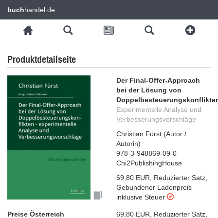
buch
handel.de
Produktdetailseite
Der Final-Offer-Approach
bei der Lösung von
Doppelbesteuerungskonflikte
Experimentelle Analyse und
Verbesserungsvorschläge
Christian Fürst
(
Autor /
Autorin
)
978-3-948869-09-0
Chi2PublishingHouse
69,80 EUR
,
Reduzierter Satz
,
Gebundener Ladenpreis
inklusive Steuer
Preise Österreich
69,80 EUR
,
Reduzierter Satz
,