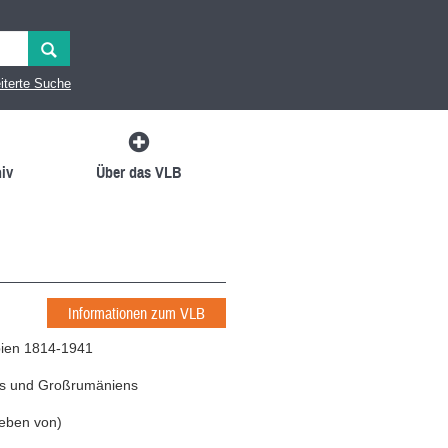
iterte Suche
iv
Über das VLB
Informationen zum VLB
bien 1814-1941
nds und Großrumäniens
eben von
)