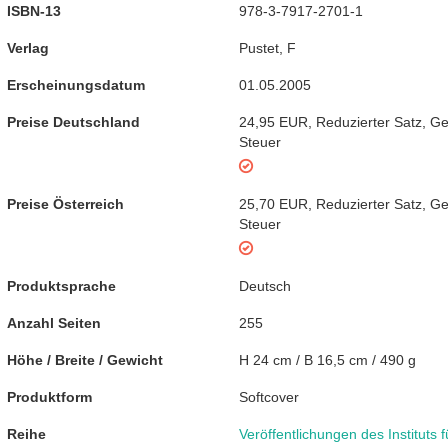
ISBN-13
978-3-7917-2701-1
Verlag
Pustet, F
Erscheinungsdatum
01.05.2005
Preise Deutschland
24,95 EUR
,
Reduzierter Satz
,
Ge
Steuer
Preise Österreich
25,70 EUR
,
Reduzierter Satz
,
Ge
Steuer
Produktsprache
Deutsch
Anzahl Seiten
255
Höhe / Breite / Gewicht
H 24 cm / B 16,5 cm / 490 g
Produktform
Softcover
Reihe
Veröffentlichungen des Instituts