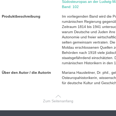
Südosteuropas an der Ludwig-Ma
Band: 102
Produktbeschreibung
Im vorliegenden Band wird die Po
rumänischen Regierung gegenübe
Zeitraum 1814 bis 1941 untersucht
warum Deutsche und Juden ihre 
Autonomie und freier wirtschaftli
selten gemeinsam vertraten. Die
Moldau erschlossenen Quellen z
Behörden nach 1918 viele jüdisc
staatsgefährdend einschätzten. 
rumänischen Historikern in den 1
Über den Autor / die Autorin
Mariana Hausleitner, Dr. phil., g
Osteuropahistorikerin, wissenschaf
für deutsche Kultur und Geschi
Zum Seitenanfang