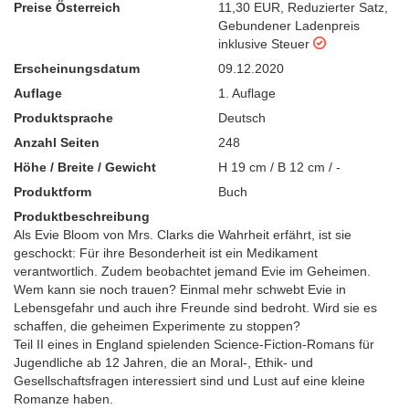
Preise Österreich
11,30 EUR
,
Reduzierter Satz
,
Gebundener Ladenpreis
inklusive Steuer
Erscheinungsdatum
09.12.2020
Auflage
1. Auflage
Produktsprache
Deutsch
Anzahl Seiten
248
Höhe / Breite / Gewicht
H 19 cm / B 12 cm / -
Produktform
Buch
Produktbeschreibung
Als Evie Bloom von Mrs. Clarks die Wahrheit erfährt, ist sie
geschockt: Für ihre Besonderheit ist ein Medikament
verantwortlich. Zudem beobachtet jemand Evie im Geheimen.
Wem kann sie noch trauen? Einmal mehr schwebt Evie in
Lebensgefahr und auch ihre Freunde sind bedroht. Wird sie es
schaffen, die geheimen Experimente zu stoppen?
Teil II eines in England spielenden Science-Fiction-Romans für
Jugendliche ab 12 Jahren, die an Moral-, Ethik- und
Gesellschaftsfragen interessiert sind und Lust auf eine kleine
Romanze haben.