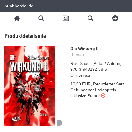
buch
handel.de
Produktdetailseite
Die Wirkung II.
Roman
Rike Sauer
(
Autor / Autorin
)
978-3-943292-88-6
Chiliverlag
10,90 EUR
,
Reduzierter Satz
,
Gebundener Ladenpreis
inklusive Steuer