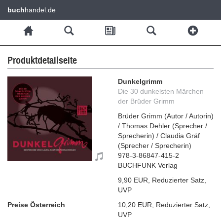
buch
handel.de
Produktdetailseite
Dunkelgrimm
Die 30 dunkelsten Märchen
der Brüder Grimm
Brüder Grimm
(
Autor / Autorin
)
/
Thomas Dehler
(
Sprecher /
Sprecherin
)
/
Claudia Gräf
(
Sprecher / Sprecherin
)
978-3-86847-415-2
BUCHFUNK Verlag
9,90 EUR
,
Reduzierter Satz
,
UVP
Preise Österreich
10,20 EUR
,
Reduzierter Satz
,
UVP