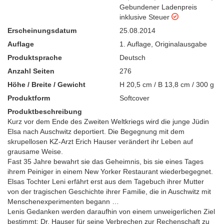
Gebundener Ladenpreis
inklusive Steuer
Erscheinungsdatum
25.08.2014
Auflage
1. Auflage
,
Originalausgabe
Produktsprache
Deutsch
Anzahl Seiten
276
Höhe / Breite / Gewicht
H 20,5 cm / B 13,8 cm / 300 g
Produktform
Softcover
Produktbeschreibung
Kurz vor dem Ende des Zweiten Weltkriegs wird die junge Jüdin
Elsa nach Auschwitz deportiert. Die Begegnung mit dem
skrupellosen KZ-Arzt Erich Hauser verändert ihr Leben auf
grausame Weise.
Fast 35 Jahre bewahrt sie das Geheimnis, bis sie eines Tages
ihrem Peiniger in einem New Yorker Restaurant wiederbegegnet.
Elsas Tochter Leni erfährt erst aus dem Tagebuch ihrer Mutter
von der tragischen Geschichte ihrer Familie, die in Auschwitz mit
Menschenexperimenten begann …
Lenis Gedanken werden daraufhin von einem unweigerlichen Ziel
bestimmt: Dr. Hauser für seine Verbrechen zur Rechenschaft zu