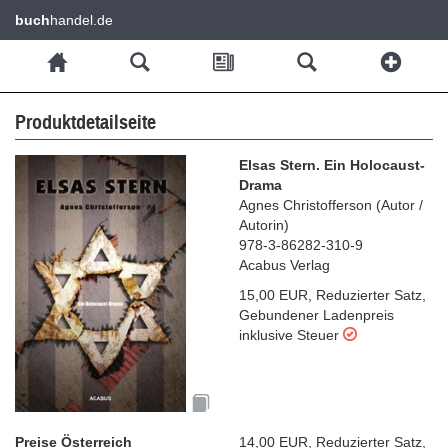
buch
handel.de
Produktdetailseite
Elsas Stern. Ein Holocaust-
Drama
Agnes Christofferson
(
Autor /
Autorin
)
978-3-86282-310-9
Acabus Verlag
15,00 EUR
,
Reduzierter Satz
,
Gebundener Ladenpreis
inklusive Steuer
Preise Österreich
14,00 EUR
,
Reduzierter Satz
,