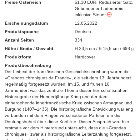
Preise Österreich
51,30 EUR
,
Reduzierter Satz
,
Gebundener Ladenpreis
inklusive Steuer
Erscheinungsdatum
12.05.2022
Produktsprache
Deutsch
Anzahl Seiten
334
Höhe / Breite / Gewicht
H 23,5 cm / B 15,5 cm / 698 g
Produktform
Hardcover
Produktbeschreibung
Der Leittext der französischen Geschichtsschreibung waren die
»Grandes chroniques de France«, die seit dem 13. Jahrhundert
regelmäßig fortgesetzt wurden. Im 15. und frühen 16.
Jahrhundert war das zentrale Thema dieser herrschaftsnahen
Historiografie der Hundertjährige Krieg und der damit
einhergehende innerfranzösische Krieg zwischen Armagnac und
Burgund (1407–1435). Die historiografische Entwicklung war eng
verbunden mit dem Ringen verschiedener Parteien um die
Deutungshoheit über diese Konflikte. Dieser Anspruch wird hier
erstmals vor dem Hintergrund untersucht, dass die »Grandes
chroniques« zwar als historiografische Leiterzählung fortgesetzt,