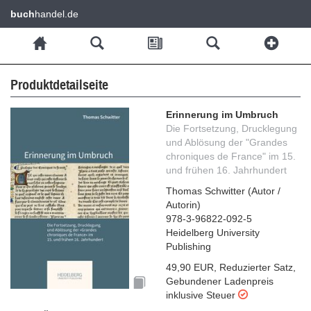
buch
handel.de
Produktdetailseite
Erinnerung im Umbruch
Die Fortsetzung, Drucklegung
und Ablösung der "Grandes
chroniques de France" im 15.
und frühen 16. Jahrhundert
Thomas Schwitter
(
Autor /
Autorin
)
978-3-96822-092-5
Heidelberg University
Publishing
49,90 EUR
,
Reduzierter Satz
,
Gebundener Ladenpreis
inklusive Steuer