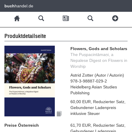
buch
handel.de
Produktdetailseite
Flowers, Gods and Scholars
The Puṣpacintāmaṇi, a
Nepalese Digest on Flowers in
Worship
Astrid Zotter
(
Autor / Autorin
)
978-3-98887-029-2
Heidelberg Asian Studies
Publishing
60,00 EUR
,
Reduzierter Satz
,
Gebundener Ladenpreis
inklusive Steuer
Preise Österreich
61,70 EUR
,
Reduzierter Satz
,
Gebundener Ladenpreis