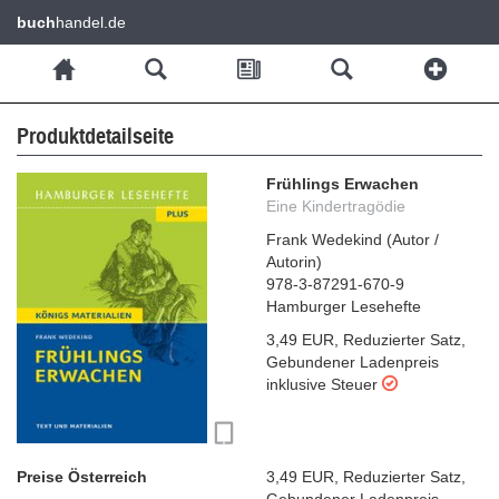
buch
handel.de
Produktdetailseite
Frühlings Erwachen
Eine Kindertragödie
Frank Wedekind
(
Autor /
Autorin
)
978-3-87291-670-9
Hamburger Lesehefte
3,49 EUR
,
Reduzierter Satz
,
Gebundener Ladenpreis
inklusive Steuer
Preise Österreich
3,49 EUR
,
Reduzierter Satz
,
Gebundener Ladenpreis