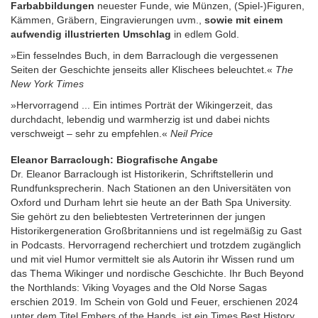
Farbabbildungen
neuester Funde, wie Münzen, (Spiel-)Figuren,
Kämmen, Gräbern, Eingravierungen uvm.,
sowie mit einem
aufwendig illustrierten Umschlag
in edlem Gold.
»Ein fesselndes Buch, in dem Barraclough die vergessenen
Seiten der Geschichte jenseits aller Klischees beleuchtet.«
The
New York Times
»Hervorragend ... Ein intimes Porträt der Wikingerzeit, das
durchdacht, lebendig und warmherzig ist und dabei nichts
verschweigt – sehr zu empfehlen.«
Neil Price
Eleanor Barraclough: Biografische Angabe
Dr. Eleanor Barraclough ist Historikerin, Schriftstellerin und
Rundfunksprecherin. Nach Stationen an den Universitäten von
Oxford und Durham lehrt sie heute an der Bath Spa University.
Sie gehört zu den beliebtesten Vertreterinnen der jungen
Historikergeneration Großbritanniens und ist regelmäßig zu Gast
in Podcasts. Hervorragend recherchiert und trotzdem zugänglich
und mit viel Humor vermittelt sie als Autorin ihr Wissen rund um
das Thema Wikinger und nordische Geschichte. Ihr Buch Beyond
the Northlands: Viking Voyages and the Old Norse Sagas
erschien 2019. Im Schein von Gold und Feuer, erschienen 2024
unter dem Titel Embers of the Hands, ist ein Times Best History