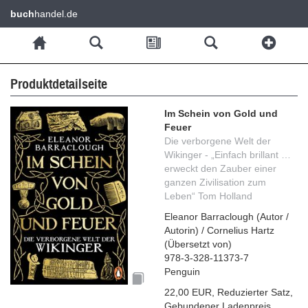
buch
handel.de
Produktdetailseite
Im Schein von Gold und
Feuer
Die verborgene Welt der
Wikinger - „Einfach brillant …
erweckt den Zauber einer
ganzen Zivilisation zum
Leben“ Tom Holland
Eleanor Barraclough
(
Autor /
Autorin
)
/
Cornelius Hartz
(
Übersetzt von
)
978-3-328-11373-7
Penguin
22,00 EUR
,
Reduzierter Satz
,
Gebundener Ladenpreis