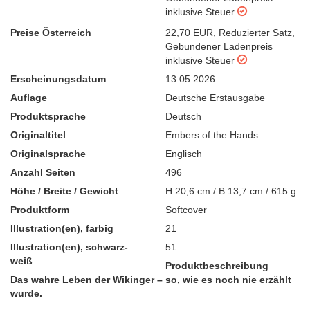
inklusive Steuer
Preise Österreich
22,70 EUR
,
Reduzierter Satz
,
Gebundener Ladenpreis
inklusive Steuer
Erscheinungsdatum
13.05.2026
Auflage
Deutsche Erstausgabe
Produktsprache
Deutsch
Originaltitel
Embers of the Hands
Originalsprache
Englisch
Anzahl Seiten
496
Höhe / Breite / Gewicht
H 20,6 cm / B 13,7 cm / 615 g
Produktform
Softcover
Illustration(en), farbig
21
Illustration(en), schwarz-
51
weiß
Produktbeschreibung
Das wahre Leben der Wikinger – so, wie es noch nie erzählt
wurde.