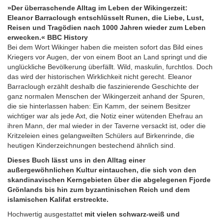
»Der überraschende Alltag im Leben der Wikingerzeit:
Eleanor Barraclough entschlüsselt Runen, die Liebe, Lust,
Reisen und Tragödien nach 1000 Jahren wieder zum Leben
erwecken.« BBC History
Bei dem Wort Wikinger haben die meisten sofort das Bild eines
Kriegers vor Augen, der von einem Boot an Land springt und die
unglückliche Bevölkerung überfällt. Wild, maskulin, furchtlos. Doch
das wird der historischen Wirklichkeit nicht gerecht. Eleanor
Barraclough erzählt deshalb die faszinierende Geschichte der
ganz normalen Menschen der Wikingerzeit anhand der Spuren,
die sie hinterlassen haben: Ein Kamm, der seinem Besitzer
wichtiger war als jede Axt, die Notiz einer wütenden Ehefrau an
ihren Mann, der mal wieder in der Taverne versackt ist, oder die
Kritzeleien eines gelangweilten Schülers auf Birkenrinde, die
heutigen Kinderzeichnungen bestechend ähnlich sind.
Dieses Buch lässt uns in den Alltag einer
außergewöhnlichen Kultur eintauchen, die sich von den
skandinavischen Kerngebieten über die abgelegenen Fjorde
Grönlands bis hin zum byzantinischen Reich und dem
islamischen Kalifat erstreckte.
Hochwertig ausgestattet
mit vielen schwarz-weiß und