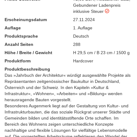
Gebundener Ladenpreis
inklusive Steuer
Erscheinungsdatum
27.11.2024
Auflage
1. Auflage
Produktsprache
Deutsch
Anzahl Seiten
288
Höhe / Breite / Gewicht
H 29,5 cm / B 23 cm / 1500 g
Produktform
Hardcover
Produktbeschreibung
Das »Jahrbuch der Architektur« würdigt ausgewählte Projekte als
Repräsentanten zeitgenössischer Baukultur in Deutschland,
Österreich und der Schweiz. In den Kapiteln »Kultur &
Infrastruktur«, »Wohnen«, »Arbeiten« und »Bildung« werden
herausragende Bauten vorgestellt.
Besonderes Augenmerk liegt auf der Gestaltung von Kultur- und
Infrastrukturbauten, die das soziale Rückgrat unserer Städte und
Gemeinden bilden und identitätsstiftende Orte schaffen. Im
Bereich des Wohnens zeigen unterschiedliche Konzepte
nachhaltige und flexible Lösungen für vielfältige Lebensmodelle
auf. Die vorgestellten Arbeitsräume reflektieren den Wandel der