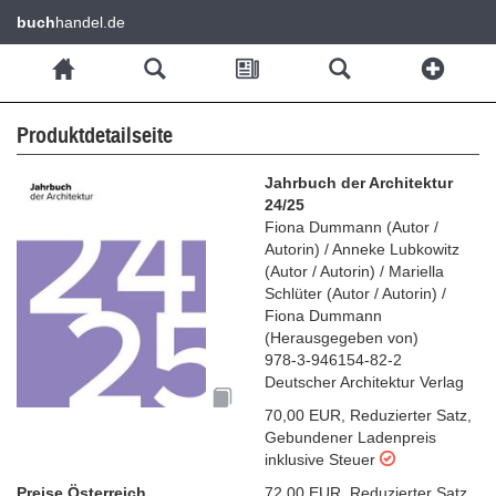
buch
handel.de
Produktdetailseite
Jahrbuch der Architektur
24/25
Fiona Dummann
(
Autor /
Autorin
)
/
Anneke Lubkowitz
(
Autor / Autorin
)
/
Mariella
Schlüter
(
Autor / Autorin
)
/
Fiona Dummann
(
Herausgegeben von
)
978-3-946154-82-2
Deutscher Architektur Verlag
70,00 EUR
,
Reduzierter Satz
,
Gebundener Ladenpreis
inklusive Steuer
Preise Österreich
72,00 EUR
,
Reduzierter Satz
,