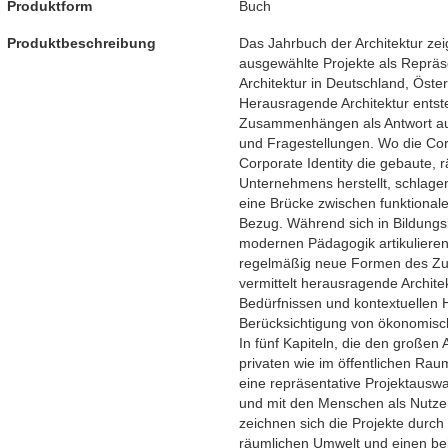
Produktform
Buch
Produktbeschreibung
Das Jahrbuch der Architektur ze
ausgewählte Projekte als Repräs
Architektur in Deutschland, Öste
Herausragende Architektur entste
Zusammenhängen als Antwort auf
und Fragestellungen. Wo die Corp
Corporate Identity die gebaute, r
Unternehmens herstellt, schlagen
eine Brücke zwischen funktiona
Bezug. Während sich in Bildungs
modernen Pädagogik artikuliere
regelmäßig neue Formen des Z
vermittelt herausragende Archite
Bedürfnissen und kontextuellen 
Berücksichtigung von ökonomisc
In fünf Kapiteln, die den großen
privaten wie im öffentlichen Rau
eine repräsentative Projektauswah
und mit den Menschen als Nutze
zeichnen sich die Projekte durch
räumlichen Umwelt und einen bei