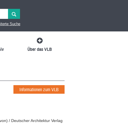
iterte Suche
iv
Über das VLB
Informationen zum VLB
von
)
/
Deutscher Architektur Verlag