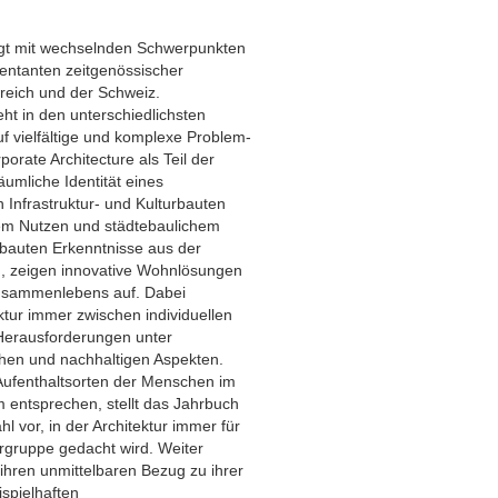
igt mit wechselnden Schwerpunkten
entanten zeitgenössischer
rreich und der Schweiz.
ht in den unterschiedlichsten
 vielfältige und komplexe Problem-
orate Architecture als Teil der
äumliche Identität eines
 Infrastruktur- und Kulturbauten
lem Nutzen und städtebaulichem
bauten Erkenntnisse aus der
n, zeigen innovative Wohnlösungen
usammenlebens auf. Dabei
ktur immer zwischen individuellen
Herausforderungen unter
hen und nachhaltigen Aspekten.
 Aufenthaltsorten der Menschen im
m entsprechen, stellt das Jahrbuch
l vor, in der Architektur immer für
rgruppe gedacht wird. Weiter
 ihren unmittelbaren Bezug zu ihrer
spielhaften