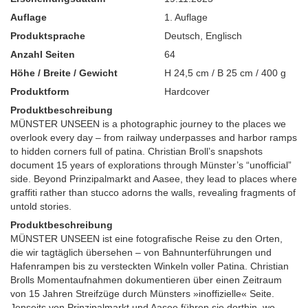
Auflage
1. Auflage
Produktsprache
Deutsch
,
Englisch
Anzahl Seiten
64
Höhe / Breite / Gewicht
H 24,5 cm / B 25 cm / 400 g
Produktform
Hardcover
Produktbeschreibung
MÜNSTER UNSEEN is a photographic journey to the places we
overlook every day – from railway underpasses and harbor ramps
to hidden corners full of patina. Christian Broll’s snapshots
document 15 years of explorations through Münster’s “unofficial”
side. Beyond Prinzipalmarkt and Aasee, they lead to places where
graffiti rather than stucco adorns the walls, revealing fragments of
untold stories.
Produktbeschreibung
MÜNSTER UNSEEN ist eine fotografische Reise zu den Orten,
die wir tagtäglich übersehen – von Bahnunterführungen und
Hafenrampen bis zu versteckten Winkeln voller Patina. Christian
Brolls Momentaufnahmen dokumentieren über einen Zeitraum
von 15 Jahren Streifzüge durch Münsters »inoffizielle« Seite.
Jenseits von Prinzipalmarkt und Aasee führen sie dorthin, wo