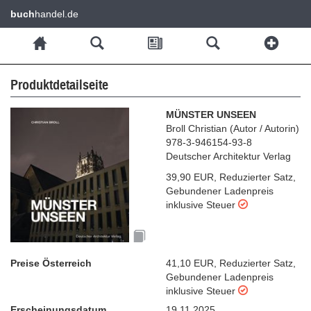
buch
handel.de
Produktdetailseite
MÜNSTER UNSEEN
Broll Christian
(
Autor / Autorin
)
978-3-946154-93-8
Deutscher Architektur Verlag
39,90 EUR
,
Reduzierter Satz
,
Gebundener Ladenpreis
inklusive Steuer
Preise Österreich
41,10 EUR
,
Reduzierter Satz
,
Gebundener Ladenpreis
inklusive Steuer
Erscheinungsdatum
19.11.2025