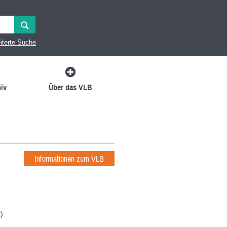
iterte Suche
iv
Über das VLB
Informationen zum VLB
n
)