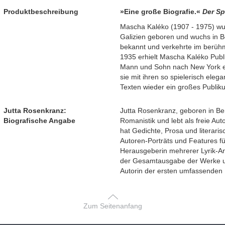
Produktbeschreibung
»Eine große Biografie.«
Der Sp
Mascha Kaléko (1907 - 1975) wurd
Galizien geboren und wuchs in Be
bekannt und verkehrte im berü
1935 erhielt Mascha Kaléko Publ
Mann und Sohn nach New York e
sie mit ihren so spielerisch eleg
Texten wieder ein großes Publi
Jutta Rosenkranz:
Jutta Rosenkranz, geboren in Ber
Biografische Angabe
Romanistik und lebt als freie Auto
hat Gedichte, Prosa und literaris
Autoren-Porträts und Features f
Herausgeberin mehrerer Lyrik-An
der Gesamtausgabe der Werke u
Autorin der ersten umfassenden 
Zum Seitenanfang