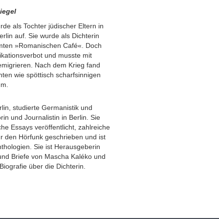
iegel
e als Tochter jüdischer Eltern in
rlin auf. Sie wurde als Dichterin
hmten »Romanischen Café«. Doch
ikationsverbot und musste mit
migrieren. Nach dem Krieg fand
anten wie spöttisch scharfsinnigen
kum.
lin, studierte Germanistik und
rin und Journalistin in Berlin. Sie
che Essays veröffentlicht, zahlreiche
ür den Hörfunk geschrieben und ist
thologien. Sie ist Herausgeberin
nd Briefe von Mascha Kaléko und
Biografie über die Dichterin.