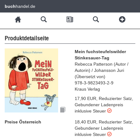
buch
handel.de
Produktdetailseite
Mein fuchsteufelswilder
Stinkesauer-Tag
Rebecca Patterson
(
Autor /
Autorin
)
/
Johansson Juri
(
Übersetzt von
)
978-3-9823493-2-9
Kraus Verlag
17,90 EUR
,
Reduzierter Satz
,
Gebundener Ladenpreis
inklusive Steuer
Preise Österreich
18,40 EUR
,
Reduzierter Satz
,
Gebundener Ladenpreis
inklusive Steuer