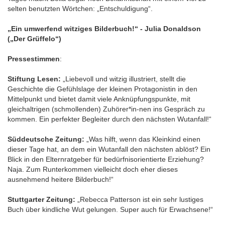
selten benutzten Wörtchen: „Entschuldigung“.
„Ein umwerfend witziges Bilderbuch!“ - Julia Donaldson
(„Der Grüffelo“)
Pressestimmen
:
Stiftung Lesen:
„Liebevoll und witzig illustriert, stellt die
Geschichte die Gefühlslage der kleinen Protagonistin in den
Mittelpunkt und bietet damit viele Anknüpfungspunkte, mit
gleichaltrigen (schmollenden) Zuhörer*in-nen ins Gespräch zu
kommen. Ein perfekter Begleiter durch den nächsten Wutanfall!“
Süddeutsche Zeitung:
„Was hilft, wenn das Kleinkind einen
dieser Tage hat, an dem ein Wutanfall den nächsten ablöst? Ein
Blick in den Elternratgeber für bedürfnisorientierte Erziehung?
Naja. Zum Runterkommen vielleicht doch eher dieses
ausnehmend heitere Bilderbuch!“
Stuttgarter Zeitung:
„Rebecca Patterson ist ein sehr lustiges
Buch über kindliche Wut gelungen. Super auch für Erwachsene!“