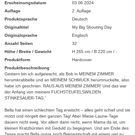
Erscheinungsdatum
03.06.2024
Auflage
2. Auflage
Produktsprache
Deutsch
Originaltitel
My Big Shouting Day
Originalsprache
Englisch
Anzahl Seiten
32
Höhe / Breite / Gewicht
H 265 cm / B 220 cm / -
Produktform
Hardcover
Produktbeschreibung
Gestern bin ich aufgewacht, als Bob in MEINEM ZIMMER
herumkrabbelte und an MEINEM SCHMUCK herumnuckelte, also
habe ich geschrien: RAUS AUS MEINEM ZIMMER! Und das war
der Anfang von meinem FUCHSTEUFELSWILDEN
STINKESAUER-TAG.“
Bella hat einen schlechten Tag erwischt – alles geht schief und sie
motzt und nörgelt den ganzen Tag! Aber Miese-Laune-Tage
dauern nicht ewig. Vor allem dann nicht, wenn Mama da ist, um
kleinen Kratzbürsten mit Geduld zu begegnen. Und am Ende des
Tages macht Bella sogar noch Bekanntschaft mit einem viel zu