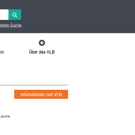
iterte Suche
iv
Über das VLB
Informationen zum VLB
 Laune