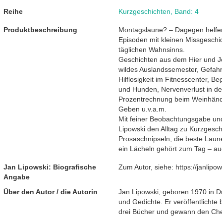
Reihe
Kurzgeschichten
,
Band: 4
Produktbeschreibung
Montagslaune? – Dagegen helfe
Episoden mit kleinen Missgeschi
täglichen Wahnsinns.
Geschichten aus dem Hier und Je
wildes Auslandssemester, Gefah
Hilflosigkeit im Fitnesscenter, 
und Hunden, Nervenverlust in de
Prozentrechnung beim Weinhändle
Geben u.v.a.m.
Mit feiner Beobachtungsgabe und
Lipowski den Alltag zu Kurzgesch
Prosaschnipseln, die beste Lau
ein Lächeln gehört zum Tag – a
Jan Lipowski: Biografische
Zum Autor, siehe: https://janlipow
Angabe
Über den Autor / die Autorin
Jan Lipowski, geboren 1970 in D
und Gedichte. Er veröffentlichte 
drei Bücher und gewann den Che