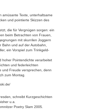
n amüsante Texte, unterhaltsame
cken und pointierte Skizzen des
tzt, die für Vergnügen sorgen: ein
ren beim Betrachten von Frauen,
Begegnungen mit skurrilen Joggern
r Bahn und auf der Autobahn,
r, ein Vorspiel zum Trinkgeld-
 hoher Pointendichte verarbeitet
ichten und federleichten
ne und Freude versprechen, denn
uch zum Montag.
ski.de/
resden, schreibt Kurzgeschichten
bisher u.a.
mnitzer Poetry Slam 2005.