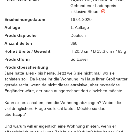
Gebundener Ladenpreis
inklusive Steuer
Erscheinungsdatum
16.01.2020
Auflage
1. Auflage
Produktsprache
Deutsch
Anzahl Seiten
368
Höhe / Breite / Gewicht
H 20,3 cm / B 13,3 cm / 463 g
Produktform
Softcover
Produktbeschreibung
Jane hatte alles - bis heute. Jetzt weiß sie nicht mal, wo sie
schlafen soll. Da käme ihr die Wohnung im Haus ihrer Großmutter
gerade recht, wenn da nicht dieser attraktive, aber mysteriöse
Engländer wäre, der auch ausgerechnet dort einziehen möchte.
Kann sie es schaffen, ihm die Wohnung abzujagen? Wobei die
viel dringlichere Frage vielleicht lautet: Möchte sie das
überhaupt?
Und warum will er eigentlich eine Wohnung mieten, wenn er
offensichtlich nur für kurze Zeit in New York ist? Wer ist der Kerl,