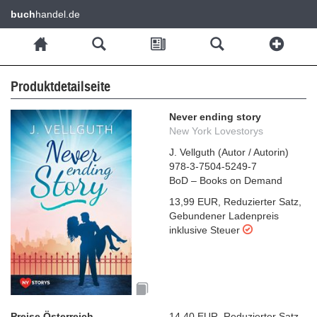
buch
handel.de
Produktdetailseite
Never ending story
New York Lovestorys
J. Vellguth
(
Autor / Autorin
)
978-3-7504-5249-7
BoD – Books on Demand
13,99 EUR
,
Reduzierter Satz
,
Gebundener Ladenpreis
inklusive Steuer
Preise Österreich
14,40 EUR
,
Reduzierter Satz
,