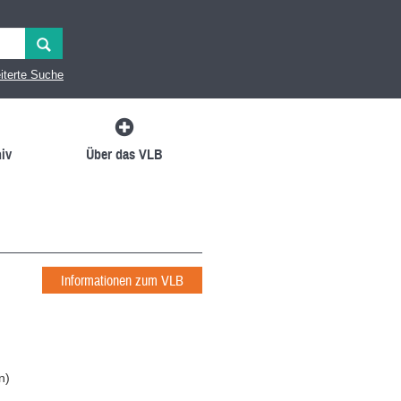
iterte Suche
iv
Über das VLB
Informationen zum VLB
n
)