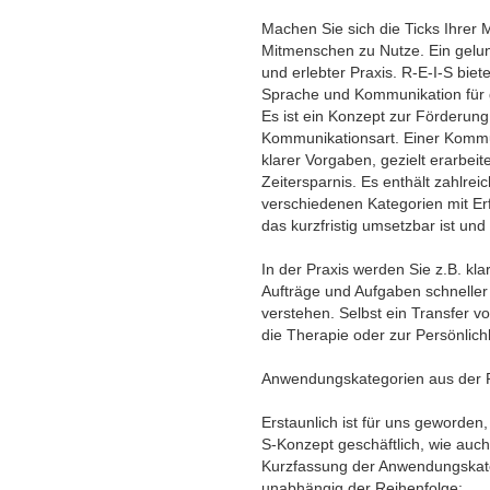
Machen Sie sich die Ticks Ihrer M
Mitmenschen zu Nutze. Ein gelu
und erlebter Praxis. R-E-I-S biete
Sprache und Kommunikation für g
Es ist ein Konzept zur Förderung
Kommunikationsart. Einer Kommun
klarer Vorgaben, gezielt erarbei
Zeitersparnis. Es enthält zahlreic
verschiedenen Kategorien mit Er
das kurzfristig umsetzbar ist und
In der Praxis werden Sie z.B. k
Aufträge und Aufgaben schneller
verstehen. Selbst ein Transfer von
die Therapie oder zur Persönlichk
Anwendungskategorien aus der P
Erstaunlich ist für uns geworden
S-Konzept geschäftlich, wie auch 
Kurzfassung der Anwendungskate
unabhängig der Reihenfolge: