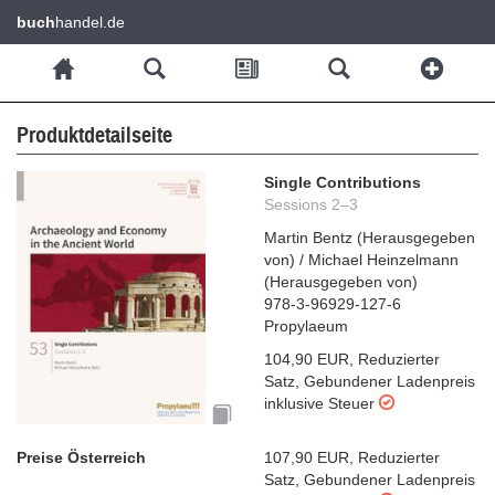
buch
handel.de
Produktdetailseite
Single Contributions
Sessions 2–3
Martin Bentz
(
Herausgegeben
von
)
/
Michael Heinzelmann
(
Herausgegeben von
)
978-3-96929-127-6
Propylaeum
104,90 EUR
,
Reduzierter
Satz
,
Gebundener Ladenpreis
inklusive Steuer
Preise Österreich
107,90 EUR
,
Reduzierter
Satz
,
Gebundener Ladenpreis