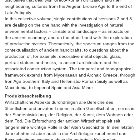
disciplines that deal with Greco-Roman civilization and their
neighbouring cultures from the Aegean Bronze Age to the end of
Late Antiquity.
In this collective volume, single contributions of sessions 2 and 3
are dealing on the one hand with the investigation of natural
environmental factors – climate and landscape – as impacts on
the ancient economy, and on the other hand with the exploration
of production system. Thematically, the spectrum ranges from the
contextualisation of ancient handicrafts, to questions about the
production of, for example, decorative metal objects, glass,
portrait statues and bricks, to ancient architecture and the
associated construction system. The temporal and topographical
framework extends from Mycenaean and Archaic Greece, through
Iron Age Southern Italy and Hellenistic-Roman Sicily as well as
Macedonia, to Imperial Spain and Asia Minor.
Produktbeschreibung
Wirtschaftliche Aspekte durchdringen alle Bereiche des
öffentlichen und privaten Lebens in alten Gesellschaften, sei es in
der Stadtentwicklung, der Religion, der Kunst, dem Wohnen oder
dem Tod. Die Erforschung der antiken Wirtschaft spielt seit
langem eine wichtige Rolle in der Alten Geschichte. In den letzten
Jahrzehnten ist aber auch in der Archäologie zunehmend das
Bewusstsein gewachsen, dass die materielle Kultur alter