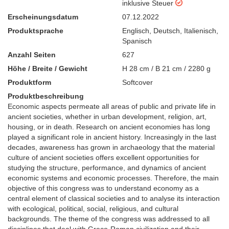
inklusive Steuer
Erscheinungsdatum
07.12.2022
Produktsprache
Englisch
,
Deutsch
,
Italienisch
,
Spanisch
Anzahl Seiten
627
Höhe / Breite / Gewicht
H 28 cm / B 21 cm / 2280 g
Produktform
Softcover
Produktbeschreibung
Economic aspects permeate all areas of public and private life in
ancient societies, whether in urban development, religion, art,
housing, or in death. Research on ancient economies has long
played a significant role in ancient history. Increasingly in the last
decades, awareness has grown in archaeology that the material
culture of ancient societies offers excellent opportunities for
studying the structure, performance, and dynamics of ancient
economic systems and economic processes. Therefore, the main
objective of this congress was to understand economy as a
central element of classical societies and to analyse its interaction
with ecological, political, social, religious, and cultural
backgrounds. The theme of the congress was addressed to all