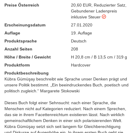
Preise Österreich
20,60 EUR
,
Reduzierter Satz
,
Gebundener Ladenpreis
inklusive Steuer
Erscheinungsdatum
27.01.2020
Auflage
19. Auflage
Produktsprache
Deutsch
Anzahl Seiten
208
Höhe / Breite / Gewicht
H 20,8 cm / B 13,5 cm / 319 g
Produktform
Hardcover
Produktbeschreibung
Kübra Gümüşay beschreibt wie Sprache unser Denken prägt und
unsere Politik bestimmt. „Ein beeindruckendes Buch, poetisch und
politisch zugleich.“ Margarete Stokowski
Dieses Buch folgt einer Sehnsucht: nach einer Sprache, die
Menschen nicht auf Kategorien reduziert. Nach einem Sprechen,
das sie in ihrem Facettenreichtum existieren lässt. Nach wirklich
gemeinschaftlichem Denken in einer sich polarisierenden Welt.
Kübra Gümüşay setzt sich seit langem für Gleichberechtigung
und Diskurse auf Augenhöhe ein. In ihrem ersten Buch geht sie