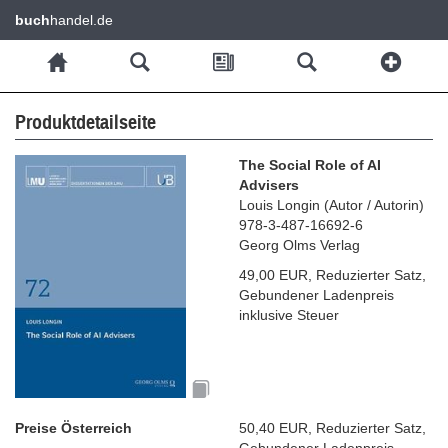
buch
handel.de
Produktdetailseite
The Social Role of AI
Advisers
Louis Longin
(
Autor / Autorin
)
978-3-487-16692-6
Georg Olms Verlag
49,00 EUR
,
Reduzierter Satz
,
Gebundener Ladenpreis
inklusive Steuer
Preise Österreich
50,40 EUR
,
Reduzierter Satz
,
Gebundener Ladenpreis