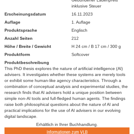
inklusive Steuer
Erscheinungsdatum
16.11.2023
Auflage
1. Auflage
Produktsprache
Englisch
Anzahl Seiten
212
Höhe / Breite / Gewicht
H 24 cm / B 17 cm / 300 g
Produktform
Softcover
Produktbeschreibung
This PhD thesis explores the nature of artificial intelligence (AI)
advisers. It investigates whether these systems are merely tools
or exhibit some human-like agency characteristics. Through a
combination of conceptual analysis and experimental studies, the
research finds that AI advisers hold a unique position between
simple non-AI tools and full-fledged human agents. The findings
raise both philosophical questions about the nature of AI and
practical implications for the use of AI advisers in our evolving
digital landscape.
Erhältlich in Ihrer Buchhandlung.
Informationen zum VLB