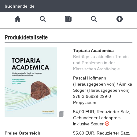
buch
handel.de
Produktdetailseite
Topiaria Academica
Beiträge zu aktuellen Trends
und Problemen in der
Klassischen Archäologie
Pascal Hoffmann
(
Herausgegeben von
)
/
Annika
Stöger
(
Herausgegeben von
)
978-3-96929-299-0
Propylaeum
54,00 EUR
,
Reduzierter Satz
,
Gebundener Ladenpreis
inklusive Steuer
Preise Österreich
55,60 EUR
,
Reduzierter Satz
,